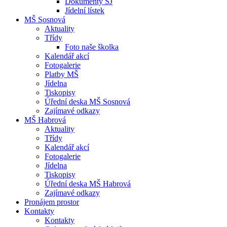
Dokumenty ŠJ
Jídelní lístek
MŠ Sosnová
Aktuality
Třídy
Foto naše školka
Kalendář akcí
Fotogalerie
Platby MŠ
Jídelna
Tiskopisy
Úřední deska MŠ Sosnová
Zajímavé odkazy
MŠ Habrová
Aktuality
Třídy
Kalendář akcí
Fotogalerie
Jídelna
Tiskopisy
Úřední deska MŠ Habrová
Zajímavé odkazy
Pronájem prostor
Kontakty
Kontakty