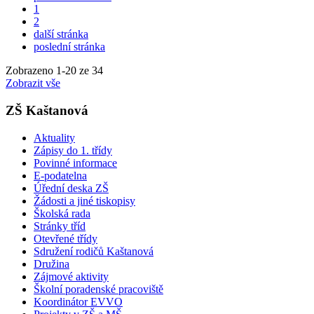
1
2
další stránka
poslední stránka
Zobrazeno
1
-
20
ze 34
Zobrazit vše
ZŠ Kaštanová
Aktuality
Zápisy do 1. třídy
Povinné informace
E-podatelna
Úřední deska ZŠ
Žádosti a jiné tiskopisy
Školská rada
Stránky tříd
Otevřené třídy
Sdružení rodičů Kaštanová
Družina
Zájmové aktivity
Školní poradenské pracoviště
Koordinátor EVVO