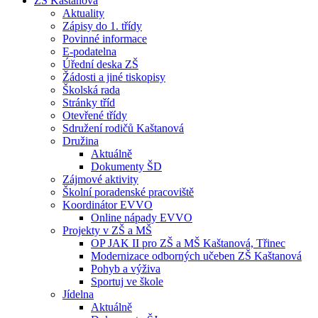
ZŠ Kaštanová
Aktuality
Zápisy do 1. třídy
Povinné informace
E-podatelna
Úřední deska ZŠ
Žádosti a jiné tiskopisy
Školská rada
Stránky tříd
Otevřené třídy
Sdružení rodičů Kaštanová
Družina
Aktuálně
Dokumenty ŠD
Zájmové aktivity
Školní poradenské pracoviště
Koordinátor EVVO
Online nápady EVVO
Projekty v ZŠ a MŠ
OP JAK II pro ZŠ a MŠ Kaštanová, Třinec
Modernizace odborných učeben ZŠ Kaštanová
Pohyb a výživa
Sportuj ve škole
Jídelna
Aktuálně