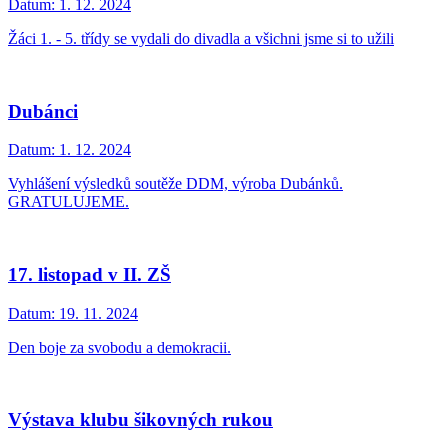
Datum:
1. 12. 2024
Žáci 1. - 5. třídy se vydali do divadla a všichni jsme si to užili
Dubánci
Datum:
1. 12. 2024
Vyhlášení výsledků soutěže DDM, výroba Dubánků.
GRATULUJEME.
17. listopad v II. ZŠ
Datum:
19. 11. 2024
Den boje za svobodu a demokracii.
Výstava klubu šikovných rukou