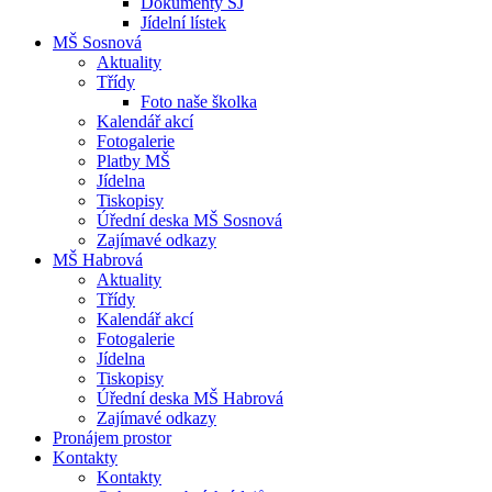
Dokumenty ŠJ
Jídelní lístek
MŠ Sosnová
Aktuality
Třídy
Foto naše školka
Kalendář akcí
Fotogalerie
Platby MŠ
Jídelna
Tiskopisy
Úřední deska MŠ Sosnová
Zajímavé odkazy
MŠ Habrová
Aktuality
Třídy
Kalendář akcí
Fotogalerie
Jídelna
Tiskopisy
Úřední deska MŠ Habrová
Zajímavé odkazy
Pronájem prostor
Kontakty
Kontakty