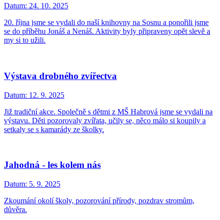
Datum:
24. 10. 2025
20. října jsme se vydali do naší knihovny na Sosnu a ponořili jsme
se do příběhu Jonáš a Nenáš. Aktivity byly připraveny opět slevě a
my si to užili.
Výstava drobného zvířectva
Datum:
12. 9. 2025
Již tradiční akce. Společně s dětmi z MŠ Habrová jsme se vydali na
výstavu. Děti pozorovaly zvířata, učily se, něco málo si koupily a
setkaly se s kamarády ze školky.
Jahodná - les kolem nás
Datum:
5. 9. 2025
Zkoumání okolí školy, pozorování přírody, pozdrav stromům,
důvěra.