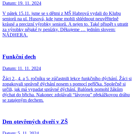
Datum:
19. 11. 2024
V pátek 15.11. jsme se s dětmi z MŠ Habrová vydali do Klubu
seniorů na ul. Husová, kde jsme mohli shlédnout neuvěřitelně
krásné a precizní výrobky seniorů. A nejen to. Také přispět s utratit
za výrobky nějaké ty penízky. Děkujeme … jedním slovem:
NÁDHERA.
Funkční dech
Datum:
11. 11. 2024
Žáci 2., 4. a 5. ročníku se zúčastnili lekce funkčního dýchání. Žáci si
zopakovali správně dýchání nosem s pomocí peříčka. Společně si
určili, jak má vypadat správné dýchání. Balónek pomohl žákům
dýchat do břicha. Nakonec zdolávali “lávovou” překážkovou dráhu
se zatajeným dechem.
Den otevřených dveří v ZŠ
Datum:
5. 11. 2024