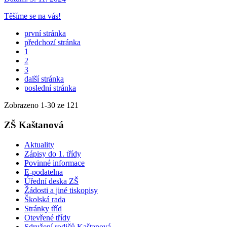
Těšíme se na vás!
první stránka
předchozí stránka
1
2
3
další stránka
poslední stránka
Zobrazeno
1
-
30
ze 121
ZŠ Kaštanová
Aktuality
Zápisy do 1. třídy
Povinné informace
E-podatelna
Úřední deska ZŠ
Žádosti a jiné tiskopisy
Školská rada
Stránky tříd
Otevřené třídy
Sdružení rodičů Kaštanová