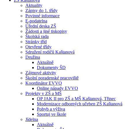
ZŠ Kaštanová
Aktuality
Zápisy do 1. třídy
Povinné informace
E-podatelna
Úřední deska ZŠ
Žádosti a jiné tiskopisy
Školská rada
Stránky tříd
Otevřené třídy
Sdružení rodičů Kaštanová
Družina
Aktuálně
Dokumenty ŠD
Zájmové aktivity
Školní poradenské pracoviště
Koordinátor EVVO
Online nápady EVVO
Projekty v ZŠ a MŠ
OP JAK II pro ZŠ a MŠ Kaštanová, Třinec
Modernizace odborných učeben ZŠ Kaštanová
Pohyb a výživa
Sportuj ve škole
Jídelna
Aktuálně