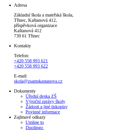
Adresa
Základní škola a mateřská škola,
Třinec, Kaštanová 412,
příspěvková organizace
Kaštanová 412
739 61 Třinec
Kontakty
Telefon:
+420 558 993 621
+420 558 993 622
E-mail:
skola@zsamskastanova.cz
Dokumenty
Úřední deska ZŠ
Výroční zprávy školy
Žádosti a jiné tiskopisy
Povinné informace
Zajímavé odkazy
Umíme to
Duolingo