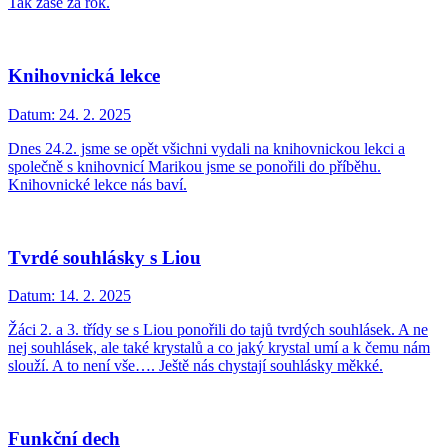
Tak zase za rok.
Knihovnická lekce
Datum:
24. 2. 2025
Dnes 24.2. jsme se opět všichni vydali na knihovnickou lekci a
společně s knihovnicí Marikou jsme se ponořili do příběhu.
Knihovnické lekce nás baví.
Tvrdé souhlásky s Liou
Datum:
14. 2. 2025
Žáci 2. a 3. třídy se s Liou ponořili do tajů tvrdých souhlásek. A ne
nej souhlásek, ale také krystalů a co jaký krystal umí a k čemu nám
slouží. A to není vše…. Ještě nás chystají souhlásky měkké.
Funkční dech