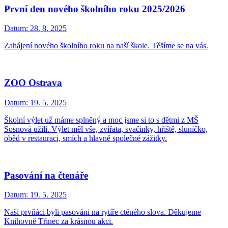
První den nového školního roku 2025/2026
Datum:
28. 8. 2025
Zahájení nového školního roku na naší škole. Těšíme se na vás.
ZOO Ostrava
Datum:
19. 5. 2025
Školní výlet už máme splněný a moc jsme si to s dětmi z MŠ
Sosnová užili. Výlet měl vše, zvířata, svačinky, hřiště, sluníčko,
oběd v restauraci, smích a hlavně společné zážitky.
Pasování na čtenáře
Datum:
19. 5. 2025
Naši prvňáci byli pasováni na rytíře ctěného slova. Děkujeme
Knihovně Třinec za krásnou akci.