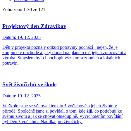
Zobrazeno
1
-
30
ze 121
Projektový den Zdravíkov
Datum:
19. 12. 2025
Děti v projektu poznaly odkud potraviny pochází - nejen, že je
koupíme v obchodě a jaký dopad na planetu má jejich zpracování a
výroba. Smyslem bylo i pochopit význam sezonních a lokálních
potravin.
Svět živočichů ve škole
Datum:
19. 12. 2025
Ve škole jsme se věnovali tématu živočichové a jejich životu v
přírodě. Společně jsme si povídali o tom, kde žijí, co potřebují ke
svému životu a jak se chovat ohleduplně. Vyvrcholením povídání
byl Den živočichů a Nadílka pro živočichy.