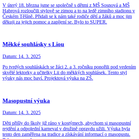
V úterý 18. března jsme se společně s dětmi z MŠ Sosnová a MŠ
Habrová rozloučili stylově se zimou a to na ledě zimního stadionu v
Českém Těšíně. Přidali se k nám také rodiče dětí a žáků a moc jim
děkuji za jejich pomoc a zapíjení se. Bylo to SUPER.
Měkké souhlásky s Liou
Datum:
14. 3. 2025
Po tvrdých souhláskách se žáci 2. a 3. ročníku ponořili pod vedením
skvělé lektorky a učitelky Lii do měkkých souhlásek. Tento styl
výuky nás moc baví. Projektová výuka na ZŠ.
Masopustní výuka
Datum:
14. 3. 2025
Děti přišly do školy již ráno v kostýmech, abychom si masopustní
rejdění a odpolední karneval v družině opravdu užili. Výuka byla
tento den zaměřena na tradice a získávání informací o masopustu.