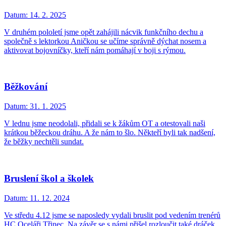
Datum:
14. 2. 2025
V druhém pololetí jsme opět zahájili nácvik funkčního dechu a
společně s lektorkou Aničkou se učíme správně dýchat nosem a
aktivovat bojovníčky, kteří nám pomáhají v boji s rýmou.
Běžkování
Datum:
31. 1. 2025
V lednu jsme neodolali, přidali se k žákům OT a otestovali naši
krátkou běžeckou dráhu. A že nám to šlo. Někteří byli tak nadšení,
že běžky nechtěli sundat.
Bruslení škol a školek
Datum:
11. 12. 2024
Ve středu 4.12 jsme se naposledy vydali bruslit pod vedením trenérů
HC Oceláři Třinec. Na závěr se s námi přišel rozloučit také dráček