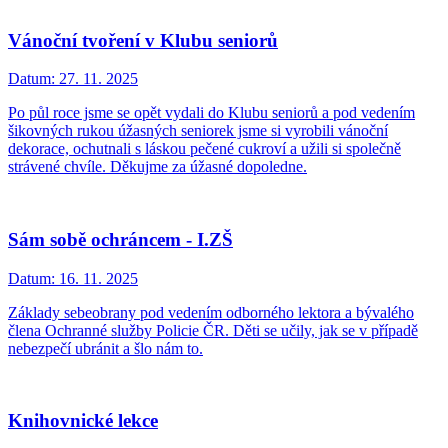
Vánoční tvoření v Klubu seniorů
Datum:
27. 11. 2025
Po půl roce jsme se opět vydali do Klubu seniorů a pod vedením
šikovných rukou úžasných seniorek jsme si vyrobili vánoční
dekorace, ochutnali s láskou pečené cukroví a užili si společně
strávené chvíle. Děkujme za úžasné dopoledne.
Sám sobě ochráncem - I.ZŠ
Datum:
16. 11. 2025
Základy sebeobrany pod vedením odborného lektora a bývalého
člena Ochranné služby Policie ČR. Děti se učily, jak se v případě
nebezpečí ubránit a šlo nám to.
Knihovnické lekce