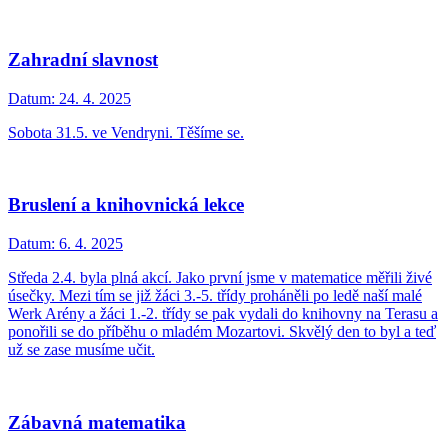
Zahradní slavnost
Datum:
24. 4. 2025
Sobota 31.5. ve Vendryni. Těšíme se.
Bruslení a knihovnická lekce
Datum:
6. 4. 2025
Středa 2.4. byla plná akcí. Jako první jsme v matematice měřili živé
úsečky. Mezi tím se již žáci 3.-5. třídy proháněli po ledě naší malé
Werk Arény a žáci 1.-2. třídy se pak vydali do knihovny na Terasu a
ponořili se do příběhu o mladém Mozartovi. Skvělý den to byl a teď
už se zase musíme učit.
Zábavná matematika