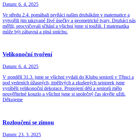
Datum:
6. 4. 2025
Ve středu 2.4. pomáhali prvňáci našim druhákům v matematice a
vytvořili jim takzvané živé úsečky a geometrické tvary. Druháci nás
měřili, procvičovali sčítání a všichni jsme si toužili. I matematika
může být zábavná a plná smíchu.
Velikonoční tvoření
Datum:
6. 4. 2025
V pondělí 31.3. jsme se všichni vydali do Klubu seniorů v Třinci a
pod vedeních úžasných, trpělivých a zkušených seniorek jsme
vyráběli velikonoční dekorace. Propojení dětí a seniorů mělo
neuvěřitelné kouzlo a všichni jsme si společný čas skvěle užili.
Děkujeme
Rozloučení se zimou
Datum:
23. 3. 2025