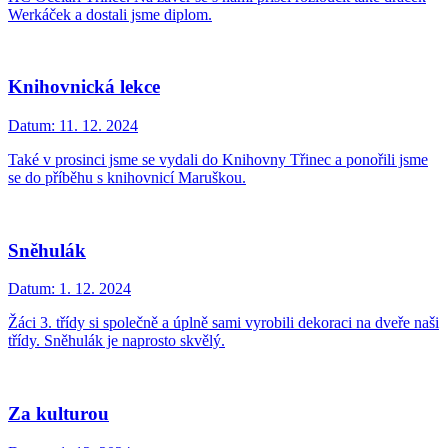
Werkáček a dostali jsme diplom.
Knihovnická lekce
Datum:
11. 12. 2024
Také v prosinci jsme se vydali do Knihovny Třinec a ponořili jsme
se do příběhu s knihovnicí Maruškou.
Sněhulák
Datum:
1. 12. 2024
Žáci 3. třídy si společně a úplně sami vyrobili dekoraci na dveře naši
třídy. Sněhulák je naprosto skvělý.
Za kulturou