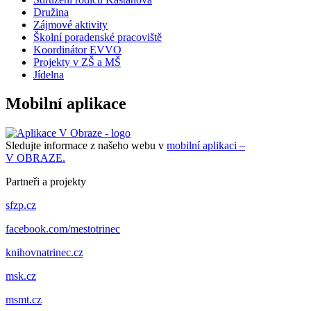
Družina
Zájmové aktivity
Školní poradenské pracoviště
Koordinátor EVVO
Projekty v ZŠ a MŠ
Jídelna
Mobilní aplikace
Sledujte informace z našeho webu v
mobilní aplikaci –
V OBRAZE.
Partneři a projekty
sfzp.cz
facebook.com/mestotrinec
knihovnatrinec.cz
msk.cz
msmt.cz