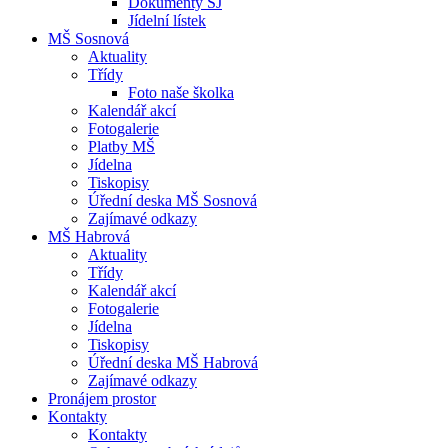
Dokumenty ŠJ
Jídelní lístek
MŠ Sosnová
Aktuality
Třídy
Foto naše školka
Kalendář akcí
Fotogalerie
Platby MŠ
Jídelna
Tiskopisy
Úřední deska MŠ Sosnová
Zajímavé odkazy
MŠ Habrová
Aktuality
Třídy
Kalendář akcí
Fotogalerie
Jídelna
Tiskopisy
Úřední deska MŠ Habrová
Zajímavé odkazy
Pronájem prostor
Kontakty
Kontakty