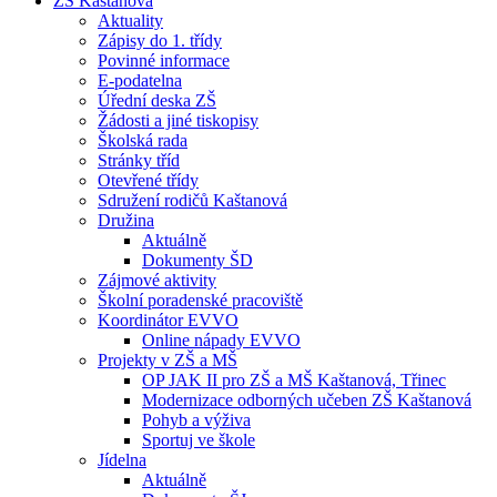
ZŠ Kaštanová
Aktuality
Zápisy do 1. třídy
Povinné informace
E-podatelna
Úřední deska ZŠ
Žádosti a jiné tiskopisy
Školská rada
Stránky tříd
Otevřené třídy
Sdružení rodičů Kaštanová
Družina
Aktuálně
Dokumenty ŠD
Zájmové aktivity
Školní poradenské pracoviště
Koordinátor EVVO
Online nápady EVVO
Projekty v ZŠ a MŠ
OP JAK II pro ZŠ a MŠ Kaštanová, Třinec
Modernizace odborných učeben ZŠ Kaštanová
Pohyb a výživa
Sportuj ve škole
Jídelna
Aktuálně