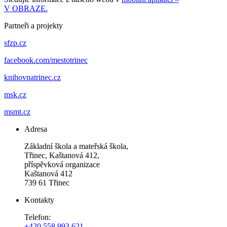
V OBRAZE.
Partneři a projekty
sfzp.cz
facebook.com/mestotrinec
knihovnatrinec.cz
msk.cz
msmt.cz
Adresa
Základní škola a mateřská škola,
Třinec, Kaštanová 412,
příspěvková organizace
Kaštanová 412
739 61 Třinec
Kontakty
Telefon:
+420 558 993 621