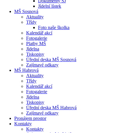
Dokumenty ŠJ
Jídelní lístek
MŠ Sosnová
Aktuality
Třídy
Foto naše školka
Kalendář akcí
Fotogalerie
Platby MŠ
Jídelna
Tiskopisy
Úřední deska MŠ Sosnová
Zajímavé odkazy
MŠ Habrová
Aktuality
Třídy
Kalendář akcí
Fotogalerie
Jídelna
Tiskopisy
Úřední deska MŠ Habrová
Zajímavé odkazy
Pronájem prostor
Kontakty
Kontakty