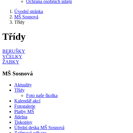
Ochrana osobních údajů
Úvodní stránka
MŠ Sosnová
Třídy
Třídy
BERUŠKY
VČELKY
ŽABKY
MŠ Sosnová
Aktuality
Třídy
Foto naše školka
Kalendář akcí
Fotogalerie
Platby MŠ
Jídelna
Tiskopisy
Úřední deska MŠ Sosnová
Zajímavé odkazy