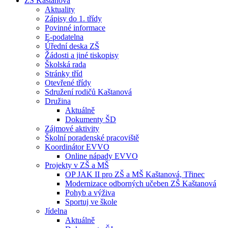
ZŠ Kaštanová
Aktuality
Zápisy do 1. třídy
Povinné informace
E-podatelna
Úřední deska ZŠ
Žádosti a jiné tiskopisy
Školská rada
Stránky tříd
Otevřené třídy
Sdružení rodičů Kaštanová
Družina
Aktuálně
Dokumenty ŠD
Zájmové aktivity
Školní poradenské pracoviště
Koordinátor EVVO
Online nápady EVVO
Projekty v ZŠ a MŠ
OP JAK II pro ZŠ a MŠ Kaštanová, Třinec
Modernizace odborných učeben ZŠ Kaštanová
Pohyb a výživa
Sportuj ve škole
Jídelna
Aktuálně