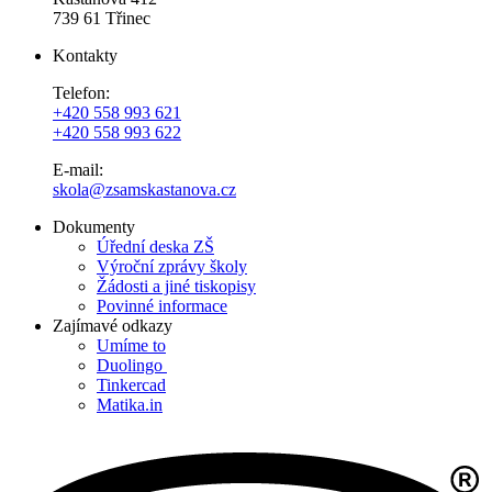
739 61 Třinec
Kontakty
Telefon:
+420 558 993 621
+420 558 993 622
E-mail:
skola@zsamskastanova.cz
Dokumenty
Úřední deska ZŠ
Výroční zprávy školy
Žádosti a jiné tiskopisy
Povinné informace
Zajímavé odkazy
Umíme to
Duolingo
Tinkercad
Matika.in