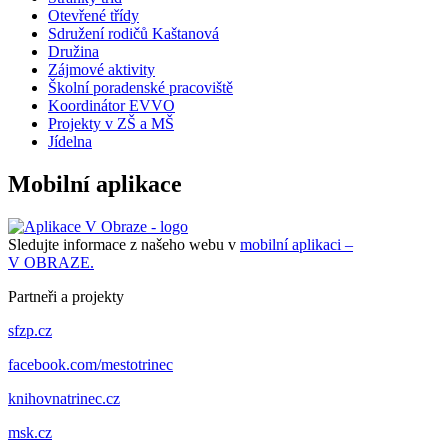
Otevřené třídy
Sdružení rodičů Kaštanová
Družina
Zájmové aktivity
Školní poradenské pracoviště
Koordinátor EVVO
Projekty v ZŠ a MŠ
Jídelna
Mobilní aplikace
Sledujte informace z našeho webu v
mobilní aplikaci –
V OBRAZE.
Partneři a projekty
sfzp.cz
facebook.com/mestotrinec
knihovnatrinec.cz
msk.cz