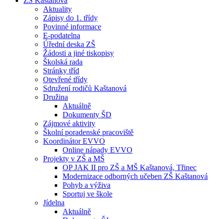
ZŠ Kaštanová
Aktuality
Zápisy do 1. třídy
Povinné informace
E-podatelna
Úřední deska ZŠ
Žádosti a jiné tiskopisy
Školská rada
Stránky tříd
Otevřené třídy
Sdružení rodičů Kaštanová
Družina
Aktuálně
Dokumenty ŠD
Zájmové aktivity
Školní poradenské pracoviště
Koordinátor EVVO
Online nápady EVVO
Projekty v ZŠ a MŠ
OP JAK II pro ZŠ a MŠ Kaštanová, Třinec
Modernizace odborných učeben ZŠ Kaštanová
Pohyb a výživa
Sportuj ve škole
Jídelna
Aktuálně