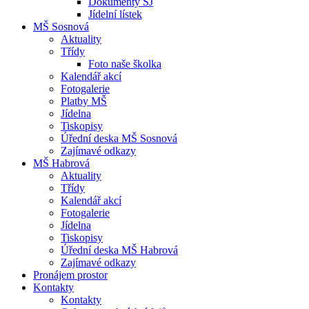
Dokumenty ŠJ
Jídelní lístek
MŠ Sosnová
Aktuality
Třídy
Foto naše školka
Kalendář akcí
Fotogalerie
Platby MŠ
Jídelna
Tiskopisy
Úřední deska MŠ Sosnová
Zajímavé odkazy
MŠ Habrová
Aktuality
Třídy
Kalendář akcí
Fotogalerie
Jídelna
Tiskopisy
Úřední deska MŠ Habrová
Zajímavé odkazy
Pronájem prostor
Kontakty
Kontakty