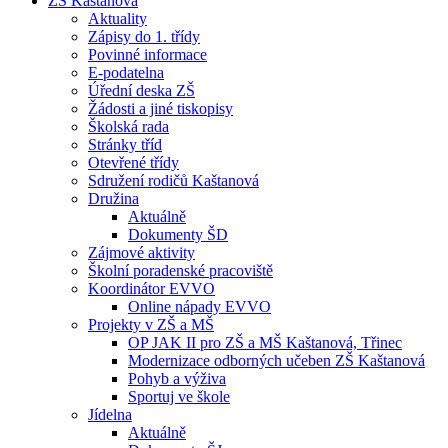
ZŠ Kaštanová
Aktuality
Zápisy do 1. třídy
Povinné informace
E-podatelna
Úřední deska ZŠ
Žádosti a jiné tiskopisy
Školská rada
Stránky tříd
Otevřené třídy
Sdružení rodičů Kaštanová
Družina
Aktuálně
Dokumenty ŠD
Zájmové aktivity
Školní poradenské pracoviště
Koordinátor EVVO
Online nápady EVVO
Projekty v ZŠ a MŠ
OP JAK II pro ZŠ a MŠ Kaštanová, Třinec
Modernizace odborných učeben ZŠ Kaštanová
Pohyb a výživa
Sportuj ve škole
Jídelna
Aktuálně