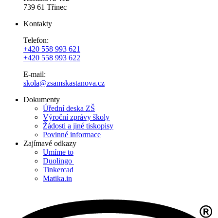
739 61 Třinec
Kontakty
Telefon:
+420 558 993 621
+420 558 993 622
E-mail:
skola@zsamskastanova.cz
Dokumenty
Úřední deska ZŠ
Výroční zprávy školy
Žádosti a jiné tiskopisy
Povinné informace
Zajímavé odkazy
Umíme to
Duolingo
Tinkercad
Matika.in