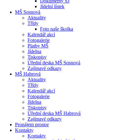
Dokumenty ŠJ
Jídelní lístek
MŠ Sosnová
Aktuality
Třídy
Foto naše školka
Kalendář akcí
Fotogalerie
Platby MŠ
Jídelna
Tiskopisy
Úřední deska MŠ Sosnová
Zajímavé odkazy
MŠ Habrová
Aktuality
Třídy
Kalendář akcí
Fotogalerie
Jídelna
Tiskopisy
Úřední deska MŠ Habrová
Zajímavé odkazy
Pronájem prostor
Kontakty
Kontakty