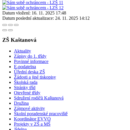
Datum vložení:
16. 11. 2025 17:48
Datum poslední aktualizace:
24. 11. 2025 14:12
ZŠ Kaštanová
Aktuality
Zápisy do 1. třídy
Povinné informace
E-podatelna
Úřední deska ZŠ
Žádosti a jiné tiskopisy
Školská rada
Stránky tříd
Otevřené třídy
Sdružení rodičů Kaštanová
Družina
Zájmové aktivity
Školní poradenské pracoviště
Koordinátor EVVO
Projekty v ZŠ a MŠ
Jídelna