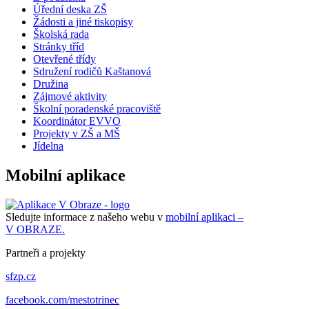
Úřední deska ZŠ
Žádosti a jiné tiskopisy
Školská rada
Stránky tříd
Otevřené třídy
Sdružení rodičů Kaštanová
Družina
Zájmové aktivity
Školní poradenské pracoviště
Koordinátor EVVO
Projekty v ZŠ a MŠ
Jídelna
Mobilní aplikace
Sledujte informace z našeho webu v
mobilní aplikaci –
V OBRAZE.
Partneři a projekty
sfzp.cz
facebook.com/mestotrinec