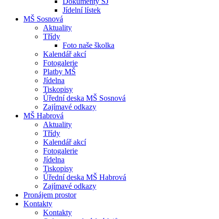
Dokumenty ŠJ
Jídelní lístek
MŠ Sosnová
Aktuality
Třídy
Foto naše školka
Kalendář akcí
Fotogalerie
Platby MŠ
Jídelna
Tiskopisy
Úřední deska MŠ Sosnová
Zajímavé odkazy
MŠ Habrová
Aktuality
Třídy
Kalendář akcí
Fotogalerie
Jídelna
Tiskopisy
Úřední deska MŠ Habrová
Zajímavé odkazy
Pronájem prostor
Kontakty
Kontakty