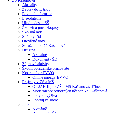
ZŠ Kaštanová
Aktuality
Zápisy do 1. třídy
Povinné informace
E-podatelna
Úřední deska ZŠ
Žádosti a jiné tiskopisy
Školská rada
Stránky tříd
Otevřené třídy
Sdružení rodičů Kaštanová
Družina
Aktuálně
Dokumenty ŠD
Zájmové aktivity
Školní poradenské pracoviště
Koordinátor EVVO
Online nápady EVVO
Projekty v ZŠ a MŠ
OP JAK II pro ZŠ a MŠ Kaštanová, Třinec
Modernizace odborných učeben ZŠ Kaštanová
Pohyb a výživa
Sportuj ve škole
Jídelna
Aktuálně