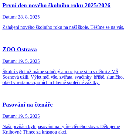
První den nového školního roku 2025/2026
Datum:
28. 8. 2025
Zahájení nového školního roku na naší škole. Těšíme se na vás.
ZOO Ostrava
Datum:
19. 5. 2025
Školní výlet už máme splněný a moc jsme si to s dětmi z MŠ
Sosnová užili. Výlet měl vše, zvířata, svačinky, hřiště, sluníčko,
oběd v restauraci, smích a hlavně společné zážitky.
Pasování na čtenáře
Datum:
19. 5. 2025
Naši prvňáci byli pasováni na rytíře ctěného slova. Děkujeme
Knihovně Třinec za krásnou akci.