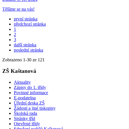
Těšíme se na vás!
první stránka
předchozí stránka
1
2
3
další stránka
poslední stránka
Zobrazeno
1
-
30
ze 121
ZŠ Kaštanová
Aktuality
Zápisy do 1. třídy
Povinné informace
E-podatelna
Úřední deska ZŠ
Žádosti a jiné tiskopisy
Školská rada
Stránky tříd
Otevřené třídy
Sdružení rodičů Kaštanová