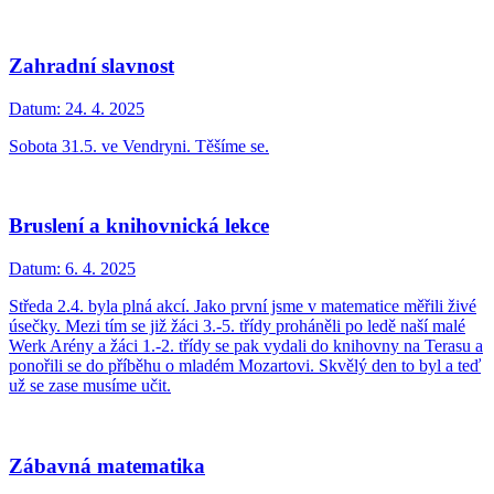
Zahradní slavnost
Datum:
24. 4. 2025
Sobota 31.5. ve Vendryni. Těšíme se.
Bruslení a knihovnická lekce
Datum:
6. 4. 2025
Středa 2.4. byla plná akcí. Jako první jsme v matematice měřili živé
úsečky. Mezi tím se již žáci 3.-5. třídy proháněli po ledě naší malé
Werk Arény a žáci 1.-2. třídy se pak vydali do knihovny na Terasu a
ponořili se do příběhu o mladém Mozartovi. Skvělý den to byl a teď
už se zase musíme učit.
Zábavná matematika