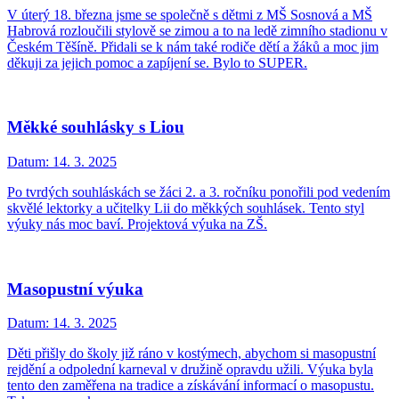
V úterý 18. března jsme se společně s dětmi z MŠ Sosnová a MŠ
Habrová rozloučili stylově se zimou a to na ledě zimního stadionu v
Českém Těšíně. Přidali se k nám také rodiče dětí a žáků a moc jim
děkuji za jejich pomoc a zapíjení se. Bylo to SUPER.
Měkké souhlásky s Liou
Datum:
14. 3. 2025
Po tvrdých souhláskách se žáci 2. a 3. ročníku ponořili pod vedením
skvělé lektorky a učitelky Lii do měkkých souhlásek. Tento styl
výuky nás moc baví. Projektová výuka na ZŠ.
Masopustní výuka
Datum:
14. 3. 2025
Děti přišly do školy již ráno v kostýmech, abychom si masopustní
rejdění a odpolední karneval v družině opravdu užili. Výuka byla
tento den zaměřena na tradice a získávání informací o masopustu.