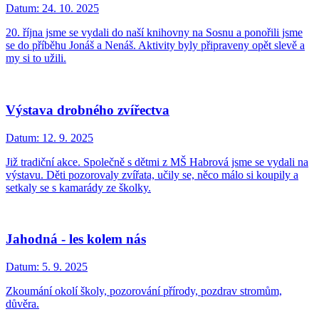
Datum:
24. 10. 2025
20. října jsme se vydali do naší knihovny na Sosnu a ponořili jsme
se do příběhu Jonáš a Nenáš. Aktivity byly připraveny opět slevě a
my si to užili.
Výstava drobného zvířectva
Datum:
12. 9. 2025
Již tradiční akce. Společně s dětmi z MŠ Habrová jsme se vydali na
výstavu. Děti pozorovaly zvířata, učily se, něco málo si koupily a
setkaly se s kamarády ze školky.
Jahodná - les kolem nás
Datum:
5. 9. 2025
Zkoumání okolí školy, pozorování přírody, pozdrav stromům,
důvěra.