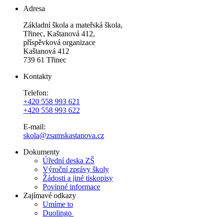
Adresa
Základní škola a mateřská škola,
Třinec, Kaštanová 412,
příspěvková organizace
Kaštanová 412
739 61 Třinec
Kontakty
Telefon:
+420 558 993 621
+420 558 993 622
E-mail:
skola@zsamskastanova.cz
Dokumenty
Úřední deska ZŠ
Výroční zprávy školy
Žádosti a jiné tiskopisy
Povinné informace
Zajímavé odkazy
Umíme to
Duolingo