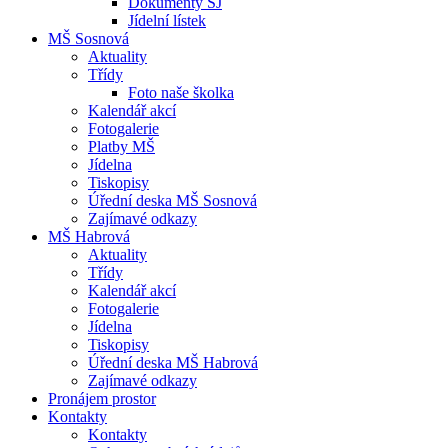
Dokumenty ŠJ
Jídelní lístek
MŠ Sosnová
Aktuality
Třídy
Foto naše školka
Kalendář akcí
Fotogalerie
Platby MŠ
Jídelna
Tiskopisy
Úřední deska MŠ Sosnová
Zajímavé odkazy
MŠ Habrová
Aktuality
Třídy
Kalendář akcí
Fotogalerie
Jídelna
Tiskopisy
Úřední deska MŠ Habrová
Zajímavé odkazy
Pronájem prostor
Kontakty
Kontakty