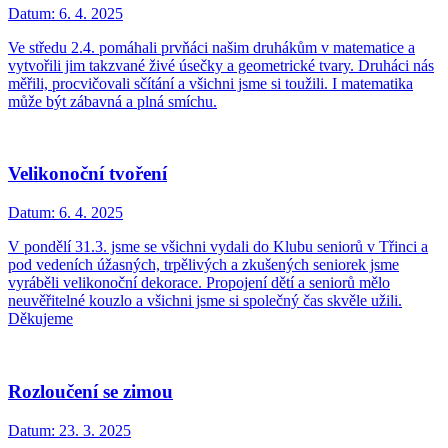
Datum:
6. 4. 2025
Ve středu 2.4. pomáhali prvňáci našim druhákům v matematice a
vytvořili jim takzvané živé úsečky a geometrické tvary. Druháci nás
měřili, procvičovali sčítání a všichni jsme si toužili. I matematika
může být zábavná a plná smíchu.
Velikonoční tvoření
Datum:
6. 4. 2025
V pondělí 31.3. jsme se všichni vydali do Klubu seniorů v Třinci a
pod vedeních úžasných, trpělivých a zkušených seniorek jsme
vyráběli velikonoční dekorace. Propojení dětí a seniorů mělo
neuvěřitelné kouzlo a všichni jsme si společný čas skvěle užili.
Děkujeme
Rozloučení se zimou
Datum:
23. 3. 2025