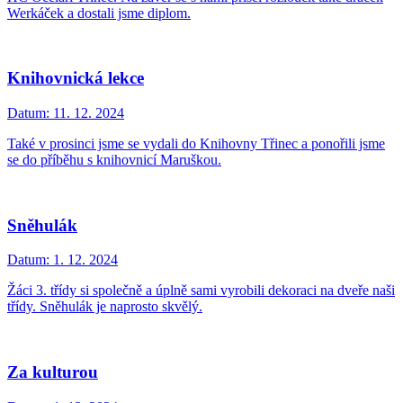
Werkáček a dostali jsme diplom.
Knihovnická lekce
Datum:
11. 12. 2024
Také v prosinci jsme se vydali do Knihovny Třinec a ponořili jsme
se do příběhu s knihovnicí Maruškou.
Sněhulák
Datum:
1. 12. 2024
Žáci 3. třídy si společně a úplně sami vyrobili dekoraci na dveře naši
třídy. Sněhulák je naprosto skvělý.
Za kulturou