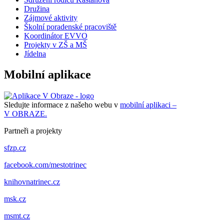
Družina
Zájmové aktivity
Školní poradenské pracoviště
Koordinátor EVVO
Projekty v ZŠ a MŠ
Jídelna
Mobilní aplikace
Sledujte informace z našeho webu v
mobilní aplikaci –
V OBRAZE.
Partneři a projekty
sfzp.cz
facebook.com/mestotrinec
knihovnatrinec.cz
msk.cz
msmt.cz