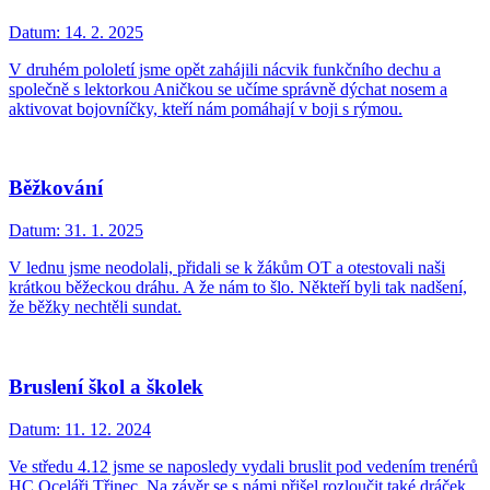
Datum:
14. 2. 2025
V druhém pololetí jsme opět zahájili nácvik funkčního dechu a
společně s lektorkou Aničkou se učíme správně dýchat nosem a
aktivovat bojovníčky, kteří nám pomáhají v boji s rýmou.
Běžkování
Datum:
31. 1. 2025
V lednu jsme neodolali, přidali se k žákům OT a otestovali naši
krátkou běžeckou dráhu. A že nám to šlo. Někteří byli tak nadšení,
že běžky nechtěli sundat.
Bruslení škol a školek
Datum:
11. 12. 2024
Ve středu 4.12 jsme se naposledy vydali bruslit pod vedením trenérů
HC Oceláři Třinec. Na závěr se s námi přišel rozloučit také dráček