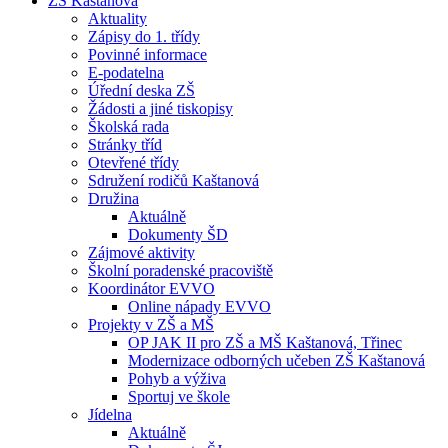
ZŠ Kaštanová
Aktuality
Zápisy do 1. třídy
Povinné informace
E-podatelna
Úřední deska ZŠ
Žádosti a jiné tiskopisy
Školská rada
Stránky tříd
Otevřené třídy
Sdružení rodičů Kaštanová
Družina
Aktuálně
Dokumenty ŠD
Zájmové aktivity
Školní poradenské pracoviště
Koordinátor EVVO
Online nápady EVVO
Projekty v ZŠ a MŠ
OP JAK II pro ZŠ a MŠ Kaštanová, Třinec
Modernizace odborných učeben ZŠ Kaštanová
Pohyb a výživa
Sportuj ve škole
Jídelna
Aktuálně