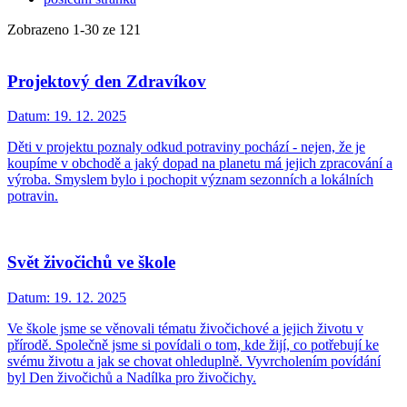
Zobrazeno
1
-
30
ze 121
Projektový den Zdravíkov
Datum:
19. 12. 2025
Děti v projektu poznaly odkud potraviny pochází - nejen, že je
koupíme v obchodě a jaký dopad na planetu má jejich zpracování a
výroba. Smyslem bylo i pochopit význam sezonních a lokálních
potravin.
Svět živočichů ve škole
Datum:
19. 12. 2025
Ve škole jsme se věnovali tématu živočichové a jejich životu v
přírodě. Společně jsme si povídali o tom, kde žijí, co potřebují ke
svému životu a jak se chovat ohleduplně. Vyvrcholením povídání
byl Den živočichů a Nadílka pro živočichy.