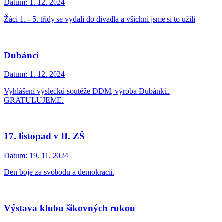
Datum:
1. 12. 2024
Žáci 1. - 5. třídy se vydali do divadla a všichni jsme si to užili
Dubánci
Datum:
1. 12. 2024
Vyhlášení výsledků soutěže DDM, výroba Dubánků.
GRATULUJEME.
17. listopad v II. ZŠ
Datum:
19. 11. 2024
Den boje za svobodu a demokracii.
Výstava klubu šikovných rukou