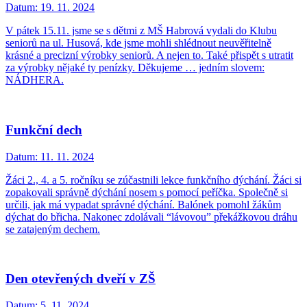
Datum:
19. 11. 2024
V pátek 15.11. jsme se s dětmi z MŠ Habrová vydali do Klubu
seniorů na ul. Husová, kde jsme mohli shlédnout neuvěřitelně
krásné a precizní výrobky seniorů. A nejen to. Také přispět s utratit
za výrobky nějaké ty penízky. Děkujeme … jedním slovem:
NÁDHERA.
Funkční dech
Datum:
11. 11. 2024
Žáci 2., 4. a 5. ročníku se zúčastnili lekce funkčního dýchání. Žáci si
zopakovali správně dýchání nosem s pomocí peříčka. Společně si
určili, jak má vypadat správné dýchání. Balónek pomohl žákům
dýchat do břicha. Nakonec zdolávali “lávovou” překážkovou dráhu
se zatajeným dechem.
Den otevřených dveří v ZŠ
Datum:
5. 11. 2024