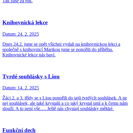
Tak zase za rok.
Knihovnická lekce
Datum:
24. 2. 2025
Dnes 24.2. jsme se opět všichni vydali na knihovnickou lekci a
společně s knihovnicí Marikou jsme se ponořili do příběhu.
Knihovnické lekce nás baví.
Tvrdé souhlásky s Liou
Datum:
14. 2. 2025
Žáci 2. a 3. třídy se s Liou ponořili do tajů tvrdých souhlásek. A ne
nej souhlásek, ale také krystalů a co jaký krystal umí a k čemu nám
slouží. A to není vše…. Ještě nás chystají souhlásky měkké.
Funkční dech