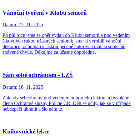
Vánoční tvoření v Klubu seniorů
Datum:
27. 11. 2025
Po půl roce jsme se opět vydali do Klubu seniorů a pod vedením
šikovných rukou úžasných seniorek jsme si vyrobili vánoční
dekorace, ochutnali s láskou pečené cukroví a užili si společně
strávené chvíle. Děkujme za úžasné dopoledne.
Sám sobě ochráncem - I.ZŠ
Datum:
16. 11. 2025
Základy sebeobrany pod vedením odborného lektora a bývalého
člena Ochranné služby Policie ČR. Děti se učily, jak se v případě
nebezpečí ubránit a šlo nám to.
Knihovnické lekce