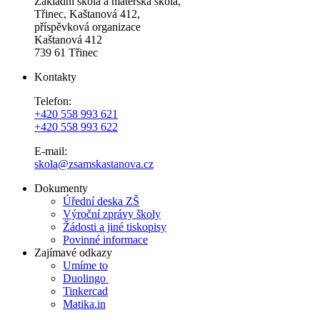
Základní škola a mateřská škola,
Třinec, Kaštanová 412,
příspěvková organizace
Kaštanová 412
739 61 Třinec
Kontakty
Telefon:
+420 558 993 621
+420 558 993 622
E-mail:
skola@zsamskastanova.cz
Dokumenty
Úřední deska ZŠ
Výroční zprávy školy
Žádosti a jiné tiskopisy
Povinné informace
Zajímavé odkazy
Umíme to
Duolingo
Tinkercad
Matika.in