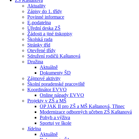
ZŠ Kaštanová
Aktuality
Zápisy do 1. třídy
Povinné informace
E-podatelna
Úřední deska ZŠ
Žádosti a jiné tiskopisy
Školská rada
Stránky tříd
Otevřené třídy
Sdružení rodičů Kaštanová
Družina
Aktuálně
Dokumenty ŠD
Zájmové aktivity
Školní poradenské pracoviště
Koordinátor EVVO
Online nápady EVVO
Projekty v ZŠ a MŠ
OP JAK II pro ZŠ a MŠ Kaštanová, Třinec
Modernizace odborných učeben ZŠ Kaštanová
Pohyb a výživa
Sportuj ve škole
Jídelna
Aktuálně