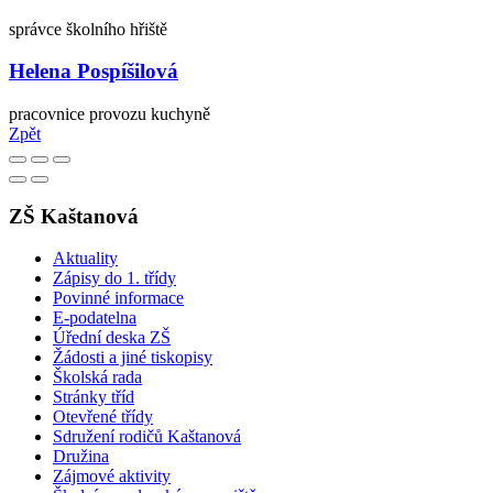
správce školního hřiště
Helena Pospíšilová
pracovnice provozu kuchyně
Zpět
ZŠ Kaštanová
Aktuality
Zápisy do 1. třídy
Povinné informace
E-podatelna
Úřední deska ZŠ
Žádosti a jiné tiskopisy
Školská rada
Stránky tříd
Otevřené třídy
Sdružení rodičů Kaštanová
Družina
Zájmové aktivity