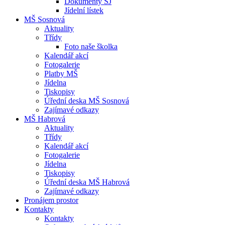
Dokumenty ŠJ
Jídelní lístek
MŠ Sosnová
Aktuality
Třídy
Foto naše školka
Kalendář akcí
Fotogalerie
Platby MŠ
Jídelna
Tiskopisy
Úřední deska MŠ Sosnová
Zajímavé odkazy
MŠ Habrová
Aktuality
Třídy
Kalendář akcí
Fotogalerie
Jídelna
Tiskopisy
Úřední deska MŠ Habrová
Zajímavé odkazy
Pronájem prostor
Kontakty
Kontakty