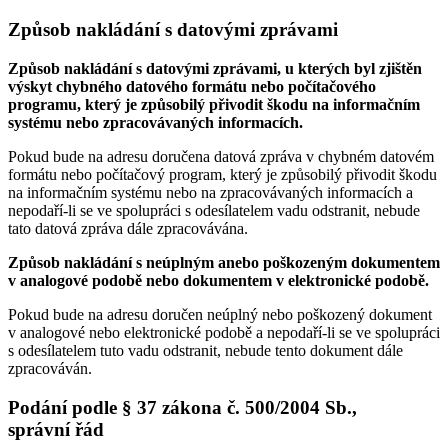
Způsob nakládání s datovými zprávami
Způsob nakládání s datovými zprávami, u kterých byl zjištěn
výskyt chybného datového formátu nebo počítačového
programu, který je způsobilý přivodit škodu na informačním
systému nebo zpracovávaných informacích.
Pokud bude na adresu doručena datová zpráva v chybném datovém
formátu nebo počítačový program, který je způsobilý přivodit škodu
na informačním systému nebo na zpracovávaných informacích a
nepodaří-li se ve spolupráci s odesílatelem vadu odstranit, nebude
tato datová zpráva dále zpracovávána.
Způsob nakládání s neúplným anebo poškozeným dokumentem
v analogové podobě nebo dokumentem v elektronické podobě.
Pokud bude na adresu doručen neúplný nebo poškozený dokument
v analogové nebo elektronické podobě a nepodaří-li se ve spolupráci
s odesílatelem tuto vadu odstranit, nebude tento dokument dále
zpracováván.
Podání podle § 37 zákona č. 500/2004 Sb.,
správní řád