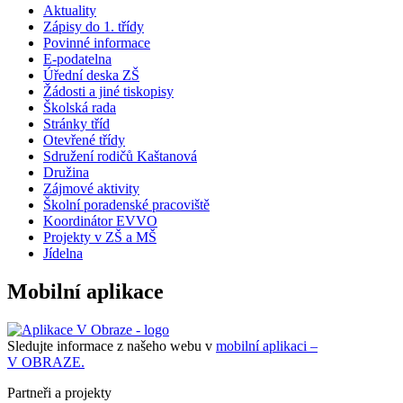
Aktuality
Zápisy do 1. třídy
Povinné informace
E-podatelna
Úřední deska ZŠ
Žádosti a jiné tiskopisy
Školská rada
Stránky tříd
Otevřené třídy
Sdružení rodičů Kaštanová
Družina
Zájmové aktivity
Školní poradenské pracoviště
Koordinátor EVVO
Projekty v ZŠ a MŠ
Jídelna
Mobilní aplikace
Sledujte informace z našeho webu v
mobilní aplikaci –
V OBRAZE.
Partneři a projekty