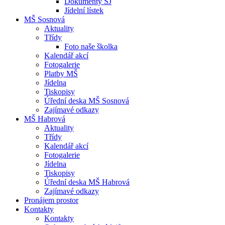
Dokumenty ŠJ
Jídelní lístek
MŠ Sosnová
Aktuality
Třídy
Foto naše školka
Kalendář akcí
Fotogalerie
Platby MŠ
Jídelna
Tiskopisy
Úřední deska MŠ Sosnová
Zajímavé odkazy
MŠ Habrová
Aktuality
Třídy
Kalendář akcí
Fotogalerie
Jídelna
Tiskopisy
Úřední deska MŠ Habrová
Zajímavé odkazy
Pronájem prostor
Kontakty
Kontakty