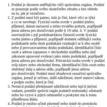
Podání je úkonem směřujícím vůči správnímu orgánu. Podání
se posuzuje podle svého skutečného obsahu a bez ohledu
na to, jak je označeno.
Z podání musí být patrno, kdo je činí, které věci se týká
a co se navrhuje. Fyzická osoba uvede v podání jméno,
příjmení, datum narození a místo trvalého pobytu, popřípadě
jinou adresu pro doručování podle § 19 odst. 4. V podání
souvisejícím s její podnikatelskou činností uvede fyzická
osoba jméno a příjmení, popřípadě dodatek odlišující osobu
podnikatele nebo druh podnikání vztahující se k této osobě
nebo jí provozovanému druhu podnikání, identifikační číslo
osob a adresu zapsanou v obchodním rejstříku nebo jiné
zákonem upravené evidenci jako místo podnikání, popřípadě
jinou adresu pro doručování. Právnická osoba uvede v podání
svůj název nebo obchodní firmu, identifikační číslo osob nebo
obdobný údaj a adresu sídla, popřípadě jinou adresu
pro doručování. Podání musí obsahovat označení správního
orgánu, jemuž je určeno, další náležitosti, které stanoví zákon,
a podpis osoby, která je činí.
Nemá-li podání předepsané náležitosti nebo trpí-li jinými
vadami, pomůže správní orgán podateli nedostatky odstranit
nebo ho vyzve k jejich odstranění a poskytne mu k tomu
přiměřenou lhůtu.
Podání je možno učinit písemně nebo ústně do protokolu