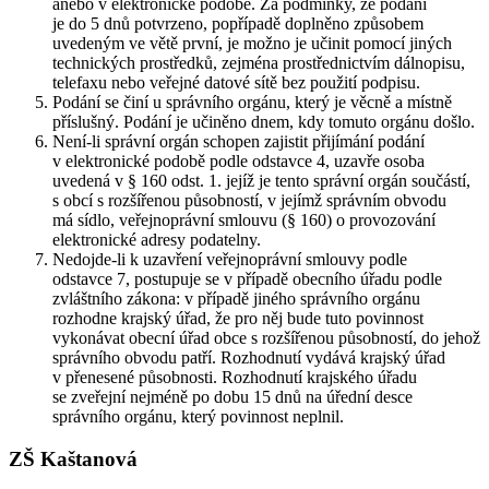
anebo v elektronické podobě. Za podmínky, že podání
je do 5 dnů potvrzeno, popřípadě doplněno způsobem
uvedeným ve větě první, je možno je učinit pomocí jiných
technických prostředků, zejména prostřednictvím dálnopisu,
telefaxu nebo veřejné datové sítě bez použití podpisu.
Podání se činí u správního orgánu, který je věcně a místně
příslušný. Podání je učiněno dnem, kdy tomuto orgánu došlo.
Není-li správní orgán schopen zajistit přijímání podání
v elektronické podobě podle odstavce 4, uzavře osoba
uvedená v § 160 odst. 1. jejíž je tento správní orgán součástí,
s obcí s rozšířenou působností, v jejímž správním obvodu
má sídlo, veřejnoprávní smlouvu (§ 160) o provozování
elektronické adresy podatelny.
Nedojde-li k uzavření veřejnoprávní smlouvy podle
odstavce 7, postupuje se v případě obecního úřadu podle
zvláštního zákona: v případě jiného správního orgánu
rozhodne krajský úřad, že pro něj bude tuto povinnost
vykonávat obecní úřad obce s rozšířenou působností, do jehož
správního obvodu patří. Rozhodnutí vydává krajský úřad
v přenesené působnosti. Rozhodnutí krajského úřadu
se zveřejní nejméně po dobu 15 dnů na úřední desce
správního orgánu, který povinnost neplnil.
ZŠ Kaštanová