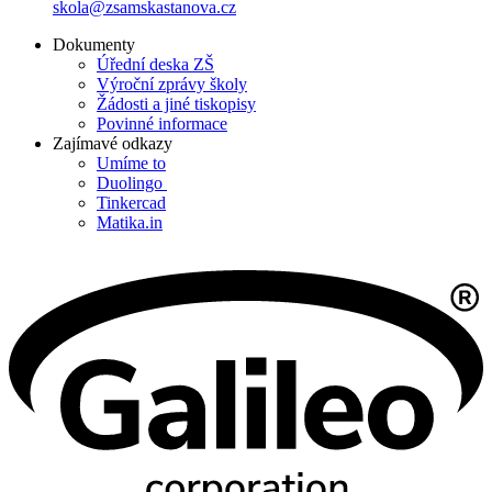
skola@zsamskastanova.cz
Dokumenty
Úřední deska ZŠ
Výroční zprávy školy
Žádosti a jiné tiskopisy
Povinné informace
Zajímavé odkazy
Umíme to
Duolingo
Tinkercad
Matika.in