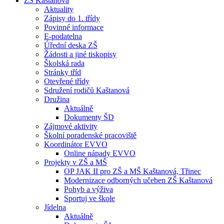
ZŠ Kaštanová
Aktuality
Zápisy do 1. třídy
Povinné informace
E-podatelna
Úřední deska ZŠ
Žádosti a jiné tiskopisy
Školská rada
Stránky tříd
Otevřené třídy
Sdružení rodičů Kaštanová
Družina
Aktuálně
Dokumenty ŠD
Zájmové aktivity
Školní poradenské pracoviště
Koordinátor EVVO
Online nápady EVVO
Projekty v ZŠ a MŠ
OP JAK II pro ZŠ a MŠ Kaštanová, Třinec
Modernizace odborných učeben ZŠ Kaštanová
Pohyb a výživa
Sportuj ve škole
Jídelna
Aktuálně