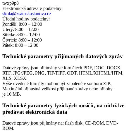
twxp9p8
Elektronická adresa e‑podatelny:
skola@zsamskastanova.cz
Úřední hodiny podatelny:
Pondělí: 8:00 – 12:00
Úterý: 8:00 – 12:00
Středa: 8:00 – 12:00
Čtvrtek: 8:00 – 12:00
Pátek: 8:00 – 12:00
Technické parametry přijímaných datových zpráv
Datové zprávy jsou přijímány ve formátech
PDF, DOC, DOCX,
RTF, JPG/JPEG, PNG, TIF/TIFF, ODT, HTML/XHTML/HTM,
XLS, XLSX.
Výše uvedené formáty mohou být zabalené v souboru ZIP.
Maximální přípustná velikost přijímané zprávy nebo přílohy
je
10 MB
.
Technické parametry fyzických nosičů, na nichž lze
předávat elektronická data
Datové zprávy jsou přijímány na:
flash disk, CD-ROM, DVD-
ROM.