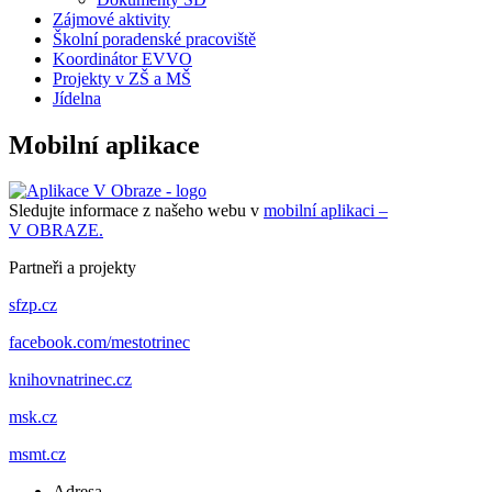
Zájmové aktivity
Školní poradenské pracoviště
Koordinátor EVVO
Projekty v ZŠ a MŠ
Jídelna
Mobilní aplikace
Sledujte informace z našeho webu v
mobilní aplikaci –
V OBRAZE.
Partneři a projekty
sfzp.cz
facebook.com/mestotrinec
knihovnatrinec.cz
msk.cz
msmt.cz
Adresa