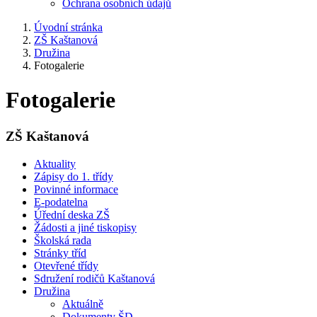
Ochrana osobních údajů
Úvodní stránka
ZŠ Kaštanová
Družina
Fotogalerie
Fotogalerie
ZŠ Kaštanová
Aktuality
Zápisy do 1. třídy
Povinné informace
E-podatelna
Úřední deska ZŠ
Žádosti a jiné tiskopisy
Školská rada
Stránky tříd
Otevřené třídy
Sdružení rodičů Kaštanová
Družina
Aktuálně
Dokumenty ŠD