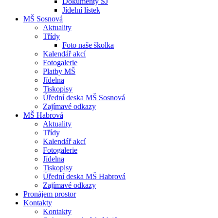
Dokumenty ŠJ
Jídelní lístek
MŠ Sosnová
Aktuality
Třídy
Foto naše školka
Kalendář akcí
Fotogalerie
Platby MŠ
Jídelna
Tiskopisy
Úřední deska MŠ Sosnová
Zajímavé odkazy
MŠ Habrová
Aktuality
Třídy
Kalendář akcí
Fotogalerie
Jídelna
Tiskopisy
Úřední deska MŠ Habrová
Zajímavé odkazy
Pronájem prostor
Kontakty
Kontakty