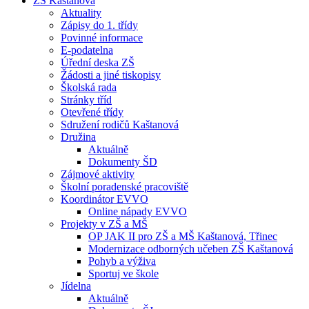
ZŠ Kaštanová
Aktuality
Zápisy do 1. třídy
Povinné informace
E-podatelna
Úřední deska ZŠ
Žádosti a jiné tiskopisy
Školská rada
Stránky tříd
Otevřené třídy
Sdružení rodičů Kaštanová
Družina
Aktuálně
Dokumenty ŠD
Zájmové aktivity
Školní poradenské pracoviště
Koordinátor EVVO
Online nápady EVVO
Projekty v ZŠ a MŠ
OP JAK II pro ZŠ a MŠ Kaštanová, Třinec
Modernizace odborných učeben ZŠ Kaštanová
Pohyb a výživa
Sportuj ve škole
Jídelna
Aktuálně