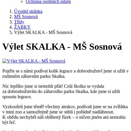
Ochrana osobních údajů
Úvodní stránka
MŠ Sosnová
Třídy
ŽABKY
Výlet SKALKA - MŠ Sosnová
Výlet SKALKA - MŠ Sosnová
Pojďte se s námi podívat kolik legrace a dobrodružství jsme si užili v
rodinném zábavním parku Skalka.
Nic lepšího jsme si nemohli přát! Celá školka se vydala
za dobrodružstvím do zábavního parku Skalka, kde jsme si užili
spoustu legrace.
Vyzkoušeli jsme téměř všechny atrakce, podívali jsme se na zvířátka
v mini zoo a samozřejmě jsme se stihli i pořádně nadlábnout.
K obědu nechyběl náš oblíbený řízek – o ničem jiném ani nemohla
být řeč.