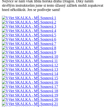
Nejvíce se nám však líbila horská dráha Dragon. Díky našim
skvělým instruktorům jsme si tento úžasný zážitek mohli zopakovat
hned několikrát. Jen se podívejte sami!