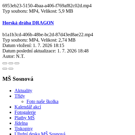
6953eb23-5150-4baa-a406-f769af82c02d.mp4
Typ souboru: MP4, Velikost: 5,9 MB
Horská dráha DRAGON
b1a1b3cd-406b-48be-bc2d-87d43ed8ae22.mp4
Typ souboru: MP4, Velikost: 2,74 MB
Datum vložení:
1. 7. 2026 18:15
Datum poslední aktualizace:
1. 7. 2026 18:48
Autor:
N.T.
MŠ Sosnová
Aktuality
Třídy
Foto naše školka
Kalendář akcí
Fotogalerie
Platby MŠ
Jídelna
Tiskopisy
Úřední deska MŠ Sosnová