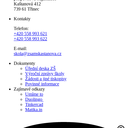
Kaštanová 412
739 61 Třinec
Kontakty
Telefon:
+420 558 993 621
+420 558 993 622
E-mail:
skola@zsamskastanova.cz
Dokumenty
Úřední deska ZŠ
Výroční zprávy školy
Žádosti a jiné tiskopisy
Povinné informace
Zajímavé odkazy
Umíme to
Duolingo
Tinkercad
Matika.in