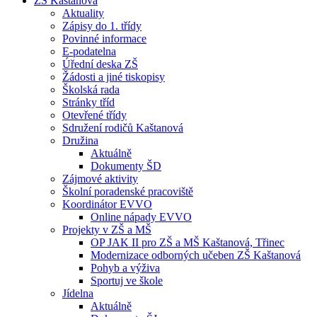
ZŠ Kaštanová
Aktuality
Zápisy do 1. třídy
Povinné informace
E-podatelna
Úřední deska ZŠ
Žádosti a jiné tiskopisy
Školská rada
Stránky tříd
Otevřené třídy
Sdružení rodičů Kaštanová
Družina
Aktuálně
Dokumenty ŠD
Zájmové aktivity
Školní poradenské pracoviště
Koordinátor EVVO
Online nápady EVVO
Projekty v ZŠ a MŠ
OP JAK II pro ZŠ a MŠ Kaštanová, Třinec
Modernizace odborných učeben ZŠ Kaštanová
Pohyb a výživa
Sportuj ve škole
Jídelna
Aktuálně