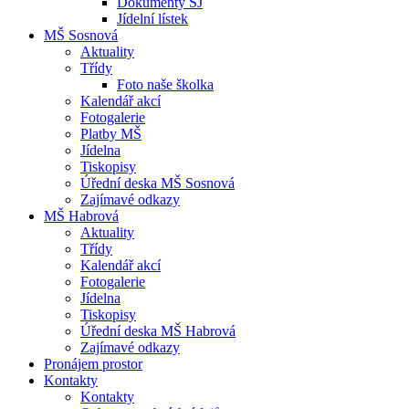
Dokumenty ŠJ
Jídelní lístek
MŠ Sosnová
Aktuality
Třídy
Foto naše školka
Kalendář akcí
Fotogalerie
Platby MŠ
Jídelna
Tiskopisy
Úřední deska MŠ Sosnová
Zajímavé odkazy
MŠ Habrová
Aktuality
Třídy
Kalendář akcí
Fotogalerie
Jídelna
Tiskopisy
Úřední deska MŠ Habrová
Zajímavé odkazy
Pronájem prostor
Kontakty
Kontakty