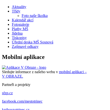
Aktuality
Třídy
Foto naše školka
Kalendář akcí
Fotogalerie
Platby MŠ
Jídelna
Tiskopisy
Úřední deska MŠ Sosnová
Zajímavé odkazy
Mobilní aplikace
Sledujte informace z našeho webu v
mobilní aplikaci –
V OBRAZE.
Partneři a projekty
sfzp.cz
facebook.com/mestotrinec
knihovnatrinec.cz