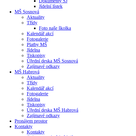
Dokumenty ŠJ
Jídelní lístek
MŠ Sosnová
Aktuality
Třídy
Foto naše školka
Kalendář akcí
Fotogalerie
Platby MŠ
Jídelna
Tiskopisy
Úřední deska MŠ Sosnová
Zajímavé odkazy
MŠ Habrová
Aktuality
Třídy
Kalendář akcí
Fotogalerie
Jídelna
Tiskopisy
Úřední deska MŠ Habrová
Zajímavé odkazy
Pronájem prostor
Kontakty
Kontakty