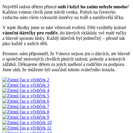
Největší radost dětem přinesl
sníh i když ho zatím nebylo mnoho
!
Každou volnou chvíli jsme trávili venku. Pohyb na čerstvém
vzduchu nám všem vykouzlil úsměvy na tváři a narůžovělá líčka.
V teple školky jsme se také věnovali tvoření. Děti vyráběly krásné
vánoční dárečky pro rodiče
, do kterých vkládaly své malé ručky
a hlavně spoustu lásky. Každý dáreček byl jedinečný – přesně tak
jako každé z našich dětí.
Prosinec nám připomněl, že Vánoce nejsou jen o dárcích, ale hlavně
o společně strávených chvílích plných radosti, pohody a krásných
zážitků. Děkujeme dětem za jejich nadšení a rodičům za podporu.
Jsme rádi, že můžeme být součástí tohoto svátečního kouzla.