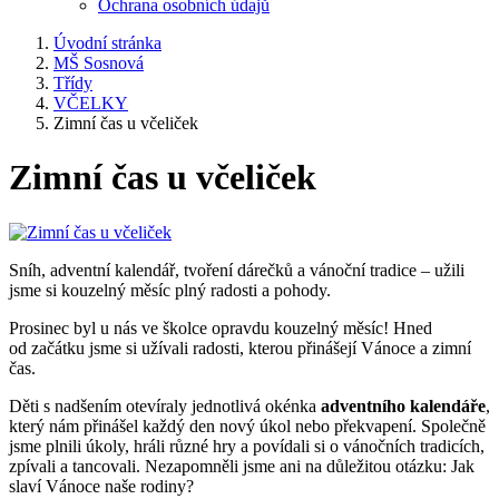
Ochrana osobních údajů
Úvodní stránka
MŠ Sosnová
Třídy
VČELKY
Zimní čas u včeliček
Zimní čas u včeliček
Sníh, adventní kalendář, tvoření dárečků a vánoční tradice – užili
jsme si kouzelný měsíc plný radosti a pohody.
Prosinec byl u nás ve školce opravdu kouzelný měsíc! Hned
od začátku jsme si užívali radosti, kterou přinášejí Vánoce a zimní
čas.
Děti s nadšením otevíraly jednotlivá okénka
adventního kalendáře
,
který nám přinášel každý den nový úkol nebo překvapení. Společně
jsme plnili úkoly, hráli různé hry a povídali si o vánočních tradicích,
zpívali a tancovali. Nezapomněli jsme ani na důležitou otázku: Jak
slaví Vánoce naše rodiny?