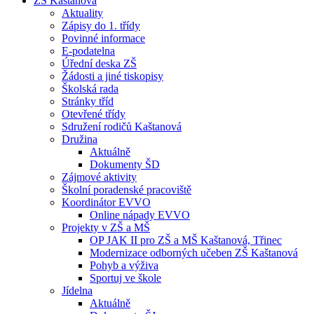
ZŠ Kaštanová
Aktuality
Zápisy do 1. třídy
Povinné informace
E-podatelna
Úřední deska ZŠ
Žádosti a jiné tiskopisy
Školská rada
Stránky tříd
Otevřené třídy
Sdružení rodičů Kaštanová
Družina
Aktuálně
Dokumenty ŠD
Zájmové aktivity
Školní poradenské pracoviště
Koordinátor EVVO
Online nápady EVVO
Projekty v ZŠ a MŠ
OP JAK II pro ZŠ a MŠ Kaštanová, Třinec
Modernizace odborných učeben ZŠ Kaštanová
Pohyb a výživa
Sportuj ve škole
Jídelna
Aktuálně