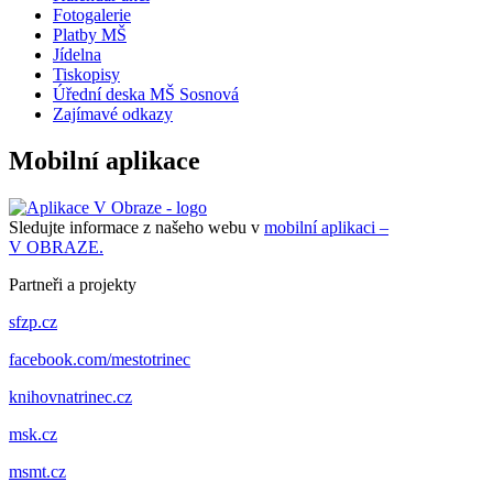
Fotogalerie
Platby MŠ
Jídelna
Tiskopisy
Úřední deska MŠ Sosnová
Zajímavé odkazy
Mobilní aplikace
Sledujte informace z našeho webu v
mobilní aplikaci –
V OBRAZE.
Partneři a projekty
sfzp.cz
facebook.com/mestotrinec
knihovnatrinec.cz
msk.cz
msmt.cz