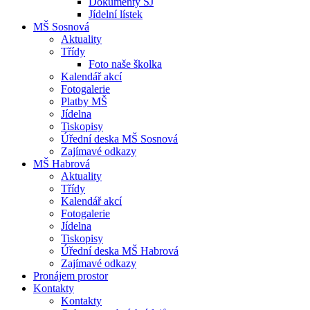
Dokumenty ŠJ
Jídelní lístek
MŠ Sosnová
Aktuality
Třídy
Foto naše školka
Kalendář akcí
Fotogalerie
Platby MŠ
Jídelna
Tiskopisy
Úřední deska MŠ Sosnová
Zajímavé odkazy
MŠ Habrová
Aktuality
Třídy
Kalendář akcí
Fotogalerie
Jídelna
Tiskopisy
Úřední deska MŠ Habrová
Zajímavé odkazy
Pronájem prostor
Kontakty
Kontakty