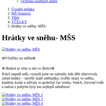
Ochrana osobních údajů
Úvodní stránka
MŠ Sosnová
Třídy
VČELKY
Hrátky ve sněhu- MŠS
Hrátky ve sněhu- MŠS
❄️Včeličky na sněhu❄️
❄️
Radost ze zimy u nás ve školce
❄️
Když napadl sníh, vyrazili jsme na zahradu, kde děti objevovaly
zimní hrátky – stavěly malé sněhuláky, tvořily stopy ve sněhu,
kutálely koule a užívaly si společný čas venku. Smích, červené tváře
a radost z pohybu byly tou nejlepší odměnou!