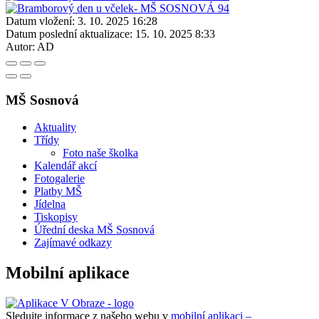
Datum vložení:
3. 10. 2025 16:28
Datum poslední aktualizace:
15. 10. 2025 8:33
Autor:
AD
MŠ Sosnová
Aktuality
Třídy
Foto naše školka
Kalendář akcí
Fotogalerie
Platby MŠ
Jídelna
Tiskopisy
Úřední deska MŠ Sosnová
Zajímavé odkazy
Mobilní aplikace
Sledujte informace z našeho webu v
mobilní aplikaci –