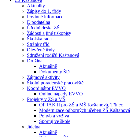
ZŠ Kaštanová
Aktuality
Zápisy do 1. třídy
Povinné informace
E-podatelna
Úřední deska ZŠ
Žádosti a jiné tiskopisy
Školská rada
Stránky tříd
Otevřené třídy
Sdružení rodičů Kaštanová
Družina
Aktuálně
Dokumenty ŠD
Zájmové aktivity
Školní poradenské pracoviště
Koordinátor EVVO
Online nápady EVVO
Projekty v ZŠ a MŠ
OP JAK II pro ZŠ a MŠ Kaštanová, Třinec
Modernizace odborných učeben ZŠ Kaštanová
Pohyb a výživa
Sportuj ve škole
Jídelna
Aktuálně