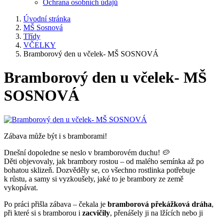
Ochrana osobních údajů
Úvodní stránka
MŠ Sosnová
Třídy
VČELKY
Bramborový den u včelek- MŠ SOSNOVÁ
Bramborový den u včelek- MŠ
SOSNOVÁ
Zábava může být i s bramborami!
Dnešní dopoledne se neslo v bramborovém duchu! 🥔
Děti objevovaly, jak brambory rostou – od malého semínka až po
bohatou sklizeň. Dozvěděly se, co všechno rostlinka potřebuje
k růstu, a samy si vyzkoušely, jaké to je brambory ze země
vykopávat.
Po práci přišla zábava – čekala je
bramborová překážková dráha
,
při které si s bramborou i
zacvičily
, přenášely ji na lžících nebo ji