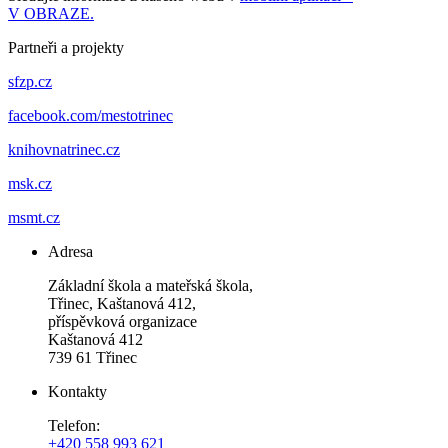
V OBRAZE.
Partneři a projekty
sfzp.cz
facebook.com/mestotrinec
knihovnatrinec.cz
msk.cz
msmt.cz
Adresa
Základní škola a mateřská škola,
Třinec, Kaštanová 412,
příspěvková organizace
Kaštanová 412
739 61 Třinec
Kontakty
Telefon:
+420 558 993 621