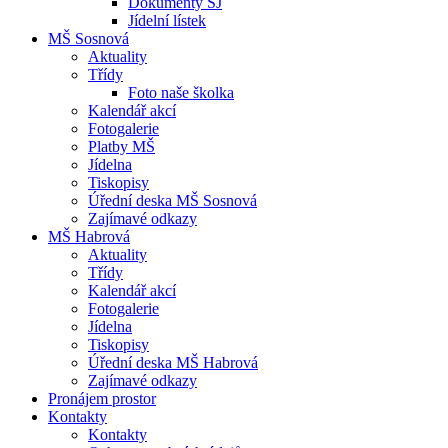
Dokumenty ŠJ
Jídelní lístek
MŠ Sosnová
Aktuality
Třídy
Foto naše školka
Kalendář akcí
Fotogalerie
Platby MŠ
Jídelna
Tiskopisy
Úřední deska MŠ Sosnová
Zajímavé odkazy
MŠ Habrová
Aktuality
Třídy
Kalendář akcí
Fotogalerie
Jídelna
Tiskopisy
Úřední deska MŠ Habrová
Zajímavé odkazy
Pronájem prostor
Kontakty
Kontakty