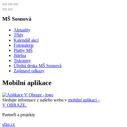
MŠ Sosnová
Aktuality
Třídy
Kalendář akcí
Fotogalerie
Platby MŠ
Jídelna
Tiskopisy
Úřední deska MŠ Sosnová
Zajímavé odkazy
Mobilní aplikace
Sledujte informace z našeho webu v
mobilní aplikaci –
V OBRAZE.
Partneři a projekty
sfzp.cz