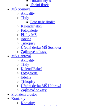
Dokumenty ŠJ
Jídelní lístek
MŠ Sosnová
Aktuality
Třídy
Foto naše školka
Kalendář akcí
Fotogalerie
Platby MŠ
Jídelna
Tiskopisy
Úřední deska MŠ Sosnová
Zajímavé odkazy
MŠ Habrová
Aktuality
Třídy
Kalendář akcí
Fotogalerie
Jídelna
Tiskopisy
Úřední deska MŠ Habrová
Zajímavé odkazy
Pronájem prostor
Kontakty
Kontakty