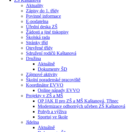
ZŠ Kaštanová
Aktuality
Zápisy do 1. třídy
Povinné informace
E-podatelna
Úřední deska ZŠ
Žádosti a jiné tiskopisy
Školská rada
Stránky tříd
Otevřené třídy
Sdružení rodičů Kaštanová
Družina
Aktuálně
Dokumenty ŠD
Zájmové aktivity
Školní poradenské pracoviště
Koordinátor EVVO
Online nápady EVVO
Projekty v ZŠ a MŠ
OP JAK II pro ZŠ a MŠ Kaštanová, Třinec
Modernizace odborných učeben ZŠ Kaštanová
Pohyb a výživa
Sportuj ve škole
Jídelna
Aktuálně