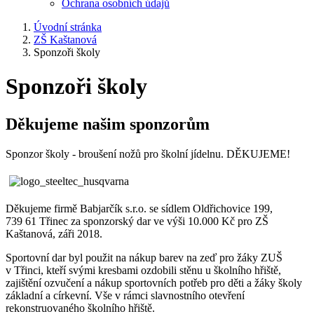
Ochrana osobních údajů
Úvodní stránka
ZŠ Kaštanová
Sponzoři školy
Sponzoři školy
Děkujeme našim sponzorům
Sponzor školy - broušení nožů pro školní jídelnu. DĚKUJEME!
Děkujeme firmě Babjarčík s.r.o. se sídlem Oldřichovice 199,
739 61 Třinec za sponzorský dar ve výši 10.000 Kč pro ZŠ
Kaštanová, záři 2018.
Sportovní dar byl použit na nákup barev na zeď pro žáky ZUŠ
v Třinci, kteří svými kresbami ozdobili stěnu u školního hřiště,
zajištění ozvučení a nákup sportovních potřeb pro děti a žáky školy
základní a církevní. Vše v rámci slavnostního otevření
rekonstruovaného školního hřiště.