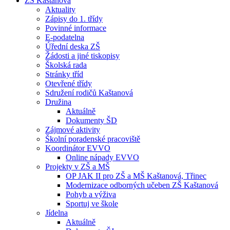
ZŠ Kaštanová
Aktuality
Zápisy do 1. třídy
Povinné informace
E-podatelna
Úřední deska ZŠ
Žádosti a jiné tiskopisy
Školská rada
Stránky tříd
Otevřené třídy
Sdružení rodičů Kaštanová
Družina
Aktuálně
Dokumenty ŠD
Zájmové aktivity
Školní poradenské pracoviště
Koordinátor EVVO
Online nápady EVVO
Projekty v ZŠ a MŠ
OP JAK II pro ZŠ a MŠ Kaštanová, Třinec
Modernizace odborných učeben ZŠ Kaštanová
Pohyb a výživa
Sportuj ve škole
Jídelna
Aktuálně