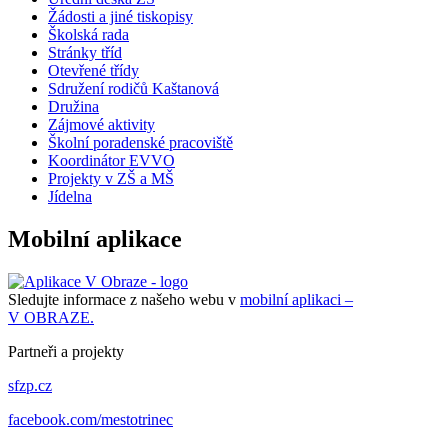
Žádosti a jiné tiskopisy
Školská rada
Stránky tříd
Otevřené třídy
Sdružení rodičů Kaštanová
Družina
Zájmové aktivity
Školní poradenské pracoviště
Koordinátor EVVO
Projekty v ZŠ a MŠ
Jídelna
Mobilní aplikace
Sledujte informace z našeho webu v
mobilní aplikaci –
V OBRAZE.
Partneři a projekty
sfzp.cz
facebook.com/mestotrinec