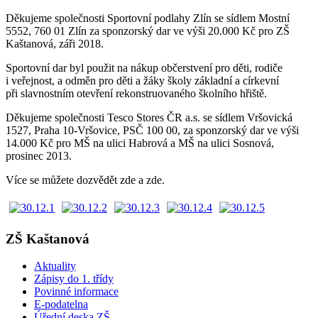
Děkujeme společnosti Sportovní podlahy Zlín se sídlem Mostní
5552, 760 01 Zlín za sponzorský dar ve výši 20.000 Kč pro ZŠ
Kaštanová, záři 2018.
Sportovní dar byl použit na nákup občerstvení pro děti, rodiče
i veřejnost, a odměn pro děti a žáky školy základní a církevní
při slavnostním otevření rekonstruovaného školního hřiště.
Děkujeme společnosti Tesco Stores ČR a.s. se sídlem Vršovická
1527, Praha 10-Vršovice, PSČ 100 00, za sponzorský dar ve výši
14.000 Kč pro MŠ na ulici Habrová a MŠ na ulici Sosnová,
prosinec 2013.
Více se můžete dozvědět zde a zde.
ZŠ Kaštanová
Aktuality
Zápisy do 1. třídy
Povinné informace
E-podatelna
Úřední deska ZŠ