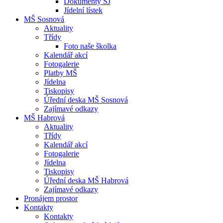
Dokumenty ŠJ
Jídelní lístek
MŠ Sosnová
Aktuality
Třídy
Foto naše školka
Kalendář akcí
Fotogalerie
Platby MŠ
Jídelna
Tiskopisy
Úřední deska MŠ Sosnová
Zajímavé odkazy
MŠ Habrová
Aktuality
Třídy
Kalendář akcí
Fotogalerie
Jídelna
Tiskopisy
Úřední deska MŠ Habrová
Zajímavé odkazy
Pronájem prostor
Kontakty
Kontakty