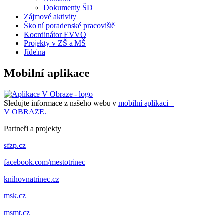
Dokumenty ŠD
Zájmové aktivity
Školní poradenské pracoviště
Koordinátor EVVO
Projekty v ZŠ a MŠ
Jídelna
Mobilní aplikace
Sledujte informace z našeho webu v
mobilní aplikaci –
V OBRAZE.
Partneři a projekty
sfzp.cz
facebook.com/mestotrinec
knihovnatrinec.cz
msk.cz
msmt.cz