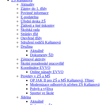
ZŠ Kaštanová
Aktuality
Zápisy do 1. třídy
Povinné informace
E-podatelna
Úřední deska ZŠ
Žádosti a jiné tiskopisy
Školská rada
Stránky tříd
Otevřené třídy
Sdružení rodičů Kaštanová
Družina
Aktuálně
Dokumenty ŠD
Zájmové aktivity
Školní poradenské pracoviště
Koordinátor EVVO
Online nápady EVVO
Projekty v ZŠ a MŠ
OP JAK II pro ZŠ a MŠ Kaštanová, Třinec
Modernizace odborných učeben ZŠ Kaštanová
Pohyb a výživa
Sportuj ve škole
Jídelna
Aktuálně