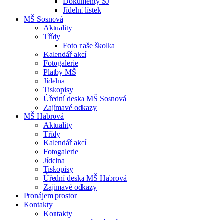
Dokumenty ŠJ
Jídelní lístek
MŠ Sosnová
Aktuality
Třídy
Foto naše školka
Kalendář akcí
Fotogalerie
Platby MŠ
Jídelna
Tiskopisy
Úřední deska MŠ Sosnová
Zajímavé odkazy
MŠ Habrová
Aktuality
Třídy
Kalendář akcí
Fotogalerie
Jídelna
Tiskopisy
Úřední deska MŠ Habrová
Zajímavé odkazy
Pronájem prostor
Kontakty
Kontakty