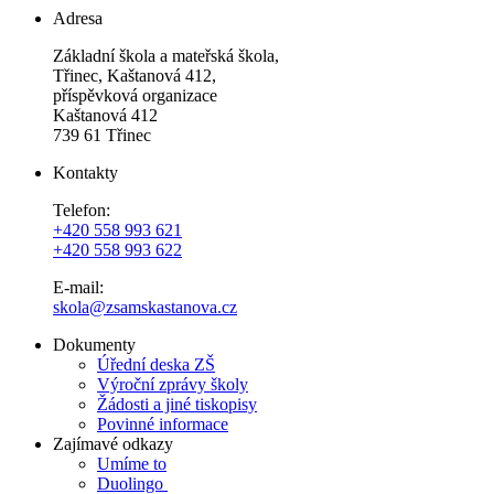
Adresa
Základní škola a mateřská škola,
Třinec, Kaštanová 412,
příspěvková organizace
Kaštanová 412
739 61 Třinec
Kontakty
Telefon:
+420 558 993 621
+420 558 993 622
E-mail:
skola@zsamskastanova.cz
Dokumenty
Úřední deska ZŠ
Výroční zprávy školy
Žádosti a jiné tiskopisy
Povinné informace
Zajímavé odkazy
Umíme to
Duolingo