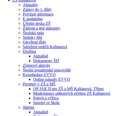
ZŠ Kaštanová
Aktuality
Zápisy do 1. třídy
Povinné informace
E-podatelna
Úřední deska ZŠ
Žádosti a jiné tiskopisy
Školská rada
Stránky tříd
Otevřené třídy
Sdružení rodičů Kaštanová
Družina
Aktuálně
Dokumenty ŠD
Zájmové aktivity
Školní poradenské pracoviště
Koordinátor EVVO
Online nápady EVVO
Projekty v ZŠ a MŠ
OP JAK II pro ZŠ a MŠ Kaštanová, Třinec
Modernizace odborných učeben ZŠ Kaštanová
Pohyb a výživa
Sportuj ve škole
Jídelna
Aktuálně