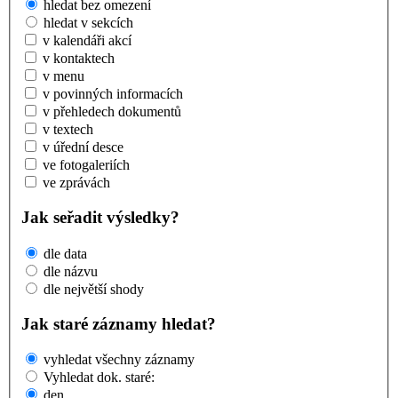
hledat bez omezení
hledat v sekcích
v kalendáři akcí
v kontaktech
v menu
v povinných informacích
v přehledech dokumentů
v textech
v úřední desce
ve fotogaleriích
ve zprávách
Jak seřadit výsledky?
dle data
dle názvu
dle největší shody
Jak staré záznamy hledat?
vyhledat všechny záznamy
Vyhledat dok. staré:
den