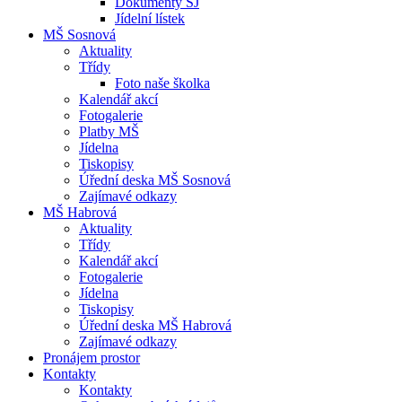
Dokumenty ŠJ
Jídelní lístek
MŠ Sosnová
Aktuality
Třídy
Foto naše školka
Kalendář akcí
Fotogalerie
Platby MŠ
Jídelna
Tiskopisy
Úřední deska MŠ Sosnová
Zajímavé odkazy
MŠ Habrová
Aktuality
Třídy
Kalendář akcí
Fotogalerie
Jídelna
Tiskopisy
Úřední deska MŠ Habrová
Zajímavé odkazy
Pronájem prostor
Kontakty
Kontakty