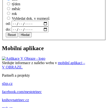
týden
měsíc
rok
Vyhledat dok. v rozmezí:
od:
do:
Reset
Hledat
Mobilní aplikace
Sledujte informace z našeho webu v
mobilní aplikaci –
V OBRAZE.
Partneři a projekty
sfzp.cz
facebook.com/mestotrinec
knihovnatrinec.cz