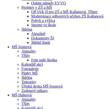
Online nápady EVVO
Projekty v ZŠ a MŠ
OP JAK II pro ZŠ a MŠ Kaštanová, Třinec
Modernizace odborných učeben ZŠ Kaštanová
Pohyb a výživa
Sportuj ve škole
Jídelna
Aktuálně
Dokumenty ŠJ
Jídelní lístek
MŠ Sosnová
Aktuality
Třídy
Foto naše školka
Kalendář akcí
Fotogalerie
Platby MŠ
Jídelna
Tiskopisy
Úřední deska MŠ Sosnová
Zajímavé odkazy
MŠ Habrová
Aktuality
Třídy
Kalendář akcí