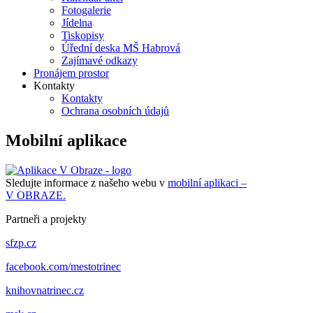
Fotogalerie
Jídelna
Tiskopisy
Úřední deska MŠ Habrová
Zajímavé odkazy
Pronájem prostor
Kontakty
Kontakty
Ochrana osobních údajů
Mobilní aplikace
Sledujte informace z našeho webu v
mobilní aplikaci –
V OBRAZE.
Partneři a projekty
sfzp.cz
facebook.com/mestotrinec
knihovnatrinec.cz