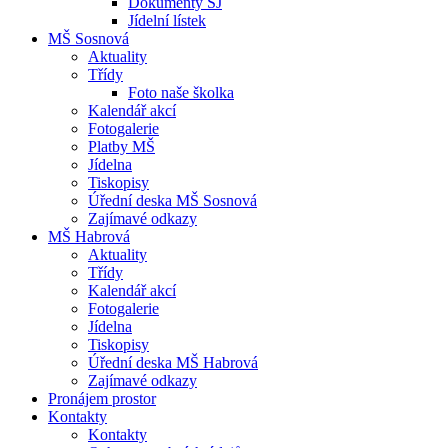
Dokumenty ŠJ
Jídelní lístek
MŠ Sosnová
Aktuality
Třídy
Foto naše školka
Kalendář akcí
Fotogalerie
Platby MŠ
Jídelna
Tiskopisy
Úřední deska MŠ Sosnová
Zajímavé odkazy
MŠ Habrová
Aktuality
Třídy
Kalendář akcí
Fotogalerie
Jídelna
Tiskopisy
Úřední deska MŠ Habrová
Zajímavé odkazy
Pronájem prostor
Kontakty
Kontakty