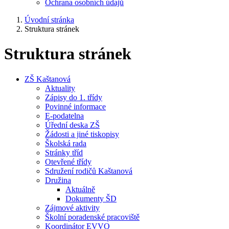
Ochrana osobních údajů
Úvodní stránka
Struktura stránek
Struktura stránek
ZŠ Kaštanová
Aktuality
Zápisy do 1. třídy
Povinné informace
E-podatelna
Úřední deska ZŠ
Žádosti a jiné tiskopisy
Školská rada
Stránky tříd
Otevřené třídy
Sdružení rodičů Kaštanová
Družina
Aktuálně
Dokumenty ŠD
Zájmové aktivity
Školní poradenské pracoviště
Koordinátor EVVO