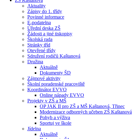
ZŠ Kaštanová
Aktuality
Zápisy do 1. třídy
Povinné informace
E-podatelna
Úřední deska ZŠ
Žádosti a jiné tiskopisy
Školská rada
Stránky tříd
Otevřené třídy
Sdružení rodičů Kaštanová
Družina
Aktuálně
Dokumenty ŠD
Zájmové aktivity
Školní poradenské pracoviště
Koordinátor EVVO
Online nápady EVVO
Projekty v ZŠ a MŠ
OP JAK II pro ZŠ a MŠ Kaštanová, Třinec
Modernizace odborných učeben ZŠ Kaštanová
Pohyb a výživa
Sportuj ve škole
Jídelna
Aktuálně