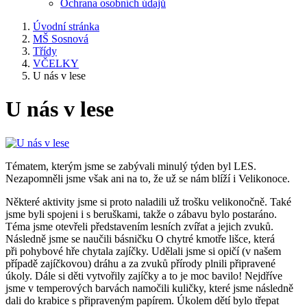
Ochrana osobních údajů
Úvodní stránka
MŠ Sosnová
Třídy
VČELKY
U nás v lese
U nás v lese
Tématem, kterým jsme se zabývali minulý týden byl LES.
Nezapomněli jsme však ani na to, že už se nám blíží i Velikonoce.
Některé aktivity jsme si proto naladili už trošku velikonočně. Také
jsme byli spojeni i s beruškami, takže o zábavu bylo postaráno.
Téma jsme otevřeli představením lesních zvířat a jejich zvuků.
Následně jsme se naučili básničku O chytré kmotře lišce, která
při pohybové hře chytala zajíčky. Udělali jsme si opičí (v našem
případě zajíčkovou) dráhu a za zvuků přírody plnili připravené
úkoly. Dále si děti vytvořily zajíčky a to je moc bavilo! Nejdříve
jsme v temperových barvách namočili kuličky, které jsme následně
dali do krabice s připraveným papírem. Úkolem dětí bylo třepat