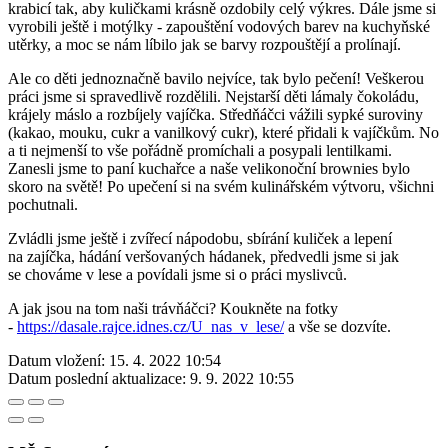
krabicí tak, aby kuličkami krásně ozdobily celý výkres. Dále jsme si
vyrobili ještě i motýlky - zapouštění vodových barev na kuchyňské
utěrky, a moc se nám líbilo jak se barvy rozpouštějí a prolínají.
Ale co děti jednoznačně bavilo nejvíce, tak bylo pečení! Veškerou
práci jsme si spravedlivě rozdělili. Nejstarší děti lámaly čokoládu,
krájely máslo a rozbíjely vajíčka. Středňáčci vážili sypké suroviny
(kakao, mouku, cukr a vanilkový cukr), které přidali k vajíčkům. No
a ti nejmenší to vše pořádně promíchali a posypali lentilkami.
Zanesli jsme to paní kuchařce a naše velikonoční brownies bylo
skoro na světě! Po upečení si na svém kulinářském výtvoru, všichni
pochutnali.
Zvládli jsme ještě i zvířecí nápodobu, sbírání kuliček a lepení
na zajíčka, hádání veršovaných hádanek, předvedli jsme si jak
se chováme v lese a povídali jsme si o práci myslivců.
A jak jsou na tom naši trávňáčci? Koukněte na fotky
-
https://dasale.rajce.idnes.cz/U_nas_v_lese/
a vše se dozvíte.
Datum vložení:
15. 4. 2022 10:54
Datum poslední aktualizace:
9. 9. 2022 10:55