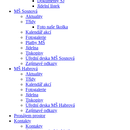
Dokumenty ŠJ
Jídelní lístek
MŠ Sosnová
Aktuality
Třídy
Foto naše školka
Kalendář akcí
Fotogalerie
Platby MŠ
Jídelna
Tiskopisy
Úřední deska MŠ Sosnová
Zajímavé odkazy
MŠ Habrová
Aktuality
Třídy
Kalendář akcí
Fotogalerie
Jídelna
Tiskopisy
Úřední deska MŠ Habrová
Zajímavé odkazy
Pronájem prostor
Kontakty
Kontakty