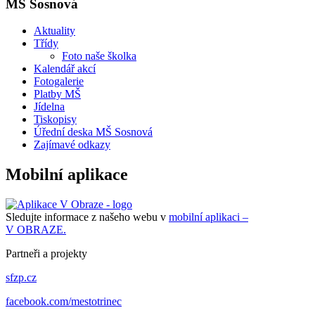
MŠ Sosnová
Aktuality
Třídy
Foto naše školka
Kalendář akcí
Fotogalerie
Platby MŠ
Jídelna
Tiskopisy
Úřední deska MŠ Sosnová
Zajímavé odkazy
Mobilní aplikace
Sledujte informace z našeho webu v
mobilní aplikaci –
V OBRAZE.
Partneři a projekty
sfzp.cz
facebook.com/mestotrinec