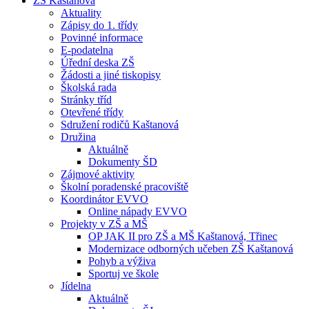
ZŠ Kaštanová
Aktuality
Zápisy do 1. třídy
Povinné informace
E-podatelna
Úřední deska ZŠ
Žádosti a jiné tiskopisy
Školská rada
Stránky tříd
Otevřené třídy
Sdružení rodičů Kaštanová
Družina
Aktuálně
Dokumenty ŠD
Zájmové aktivity
Školní poradenské pracoviště
Koordinátor EVVO
Online nápady EVVO
Projekty v ZŠ a MŠ
OP JAK II pro ZŠ a MŠ Kaštanová, Třinec
Modernizace odborných učeben ZŠ Kaštanová
Pohyb a výživa
Sportuj ve škole
Jídelna
Aktuálně