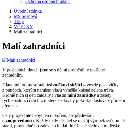
Ochrana osobních údajů
Úvodní stránka
MŠ Sosnová
Třídy
VČELKY
Malí zahradníci
Malí zahradníci
V posledních dnech jsme se s dětmi proměnili v nadšené
zahradníky.
Hlavními hrdiny se stali
trávníčkoví skřítci
– veselé postavičky
z punčoch, kterým namísto vlasů vyrašila krásná zelená tráva.
Kromě nich si děti založily i vlastní
mini zahrádky
a zasely
rychlerostoucí řeřichu, u které sledovaly pokroky doslova v přímém
přenosu.
Celý projekt ale nebyl jen o tvoření, ale především
o
zodpovědnosti
. Každý malý pěstitel se o svůj výrobek svědomitě
staral, pravidelně ho zaléval a hlídal. Je úžasné sledovat tu dětskou