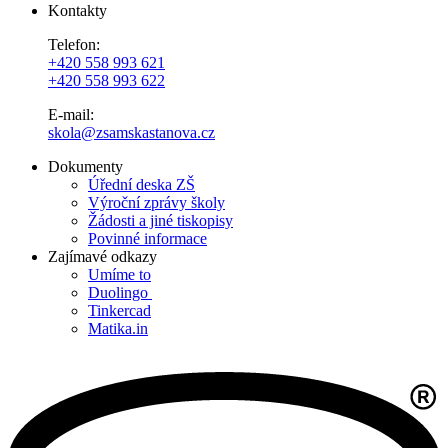
Kontakty
Telefon:
+420 558 993 621
+420 558 993 622
E-mail:
skola@zsamskastanova.cz
Dokumenty
Úřední deska ZŠ
Výroční zprávy školy
Žádosti a jiné tiskopisy
Povinné informace
Zajímavé odkazy
Umíme to
Duolingo
Tinkercad
Matika.in