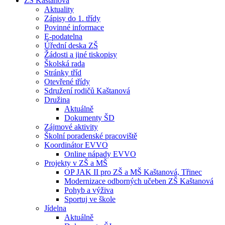
ZŠ Kaštanová
Aktuality
Zápisy do 1. třídy
Povinné informace
E-podatelna
Úřední deska ZŠ
Žádosti a jiné tiskopisy
Školská rada
Stránky tříd
Otevřené třídy
Sdružení rodičů Kaštanová
Družina
Aktuálně
Dokumenty ŠD
Zájmové aktivity
Školní poradenské pracoviště
Koordinátor EVVO
Online nápady EVVO
Projekty v ZŠ a MŠ
OP JAK II pro ZŠ a MŠ Kaštanová, Třinec
Modernizace odborných učeben ZŠ Kaštanová
Pohyb a výživa
Sportuj ve škole
Jídelna
Aktuálně