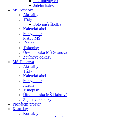
Dokumenty ŠJ
Jídelní lístek
MŠ Sosnová
Aktuality
Třídy
Foto naše školka
Kalendář akcí
Fotogalerie
Platby MŠ
Jídelna
Tiskopisy
Úřední deska MŠ Sosnová
Zajímavé odkazy
MŠ Habrová
Aktuality
Třídy
Kalendář akcí
Fotogalerie
Jídelna
Tiskopisy
Úřední deska MŠ Habrová
Zajímavé odkazy
Pronájem prostor
Kontakty
Kontakty