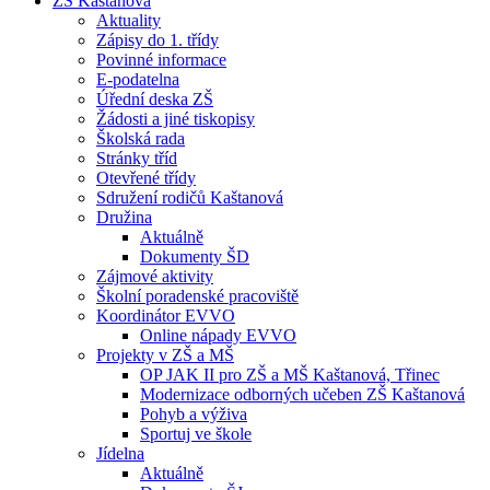
ZŠ Kaštanová
Aktuality
Zápisy do 1. třídy
Povinné informace
E-podatelna
Úřední deska ZŠ
Žádosti a jiné tiskopisy
Školská rada
Stránky tříd
Otevřené třídy
Sdružení rodičů Kaštanová
Družina
Aktuálně
Dokumenty ŠD
Zájmové aktivity
Školní poradenské pracoviště
Koordinátor EVVO
Online nápady EVVO
Projekty v ZŠ a MŠ
OP JAK II pro ZŠ a MŠ Kaštanová, Třinec
Modernizace odborných učeben ZŠ Kaštanová
Pohyb a výživa
Sportuj ve škole
Jídelna
Aktuálně