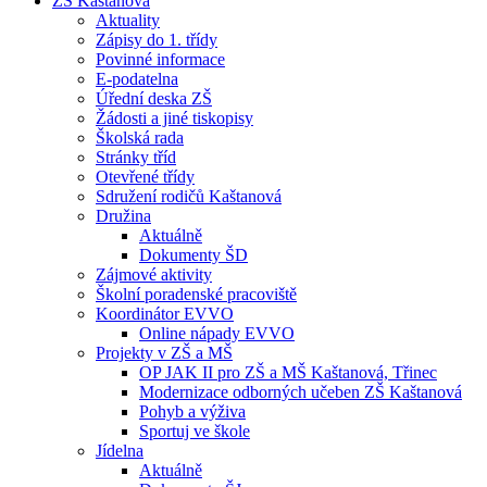
ZŠ Kaštanová
Aktuality
Zápisy do 1. třídy
Povinné informace
E-podatelna
Úřední deska ZŠ
Žádosti a jiné tiskopisy
Školská rada
Stránky tříd
Otevřené třídy
Sdružení rodičů Kaštanová
Družina
Aktuálně
Dokumenty ŠD
Zájmové aktivity
Školní poradenské pracoviště
Koordinátor EVVO
Online nápady EVVO
Projekty v ZŠ a MŠ
OP JAK II pro ZŠ a MŠ Kaštanová, Třinec
Modernizace odborných učeben ZŠ Kaštanová
Pohyb a výživa
Sportuj ve škole
Jídelna
Aktuálně