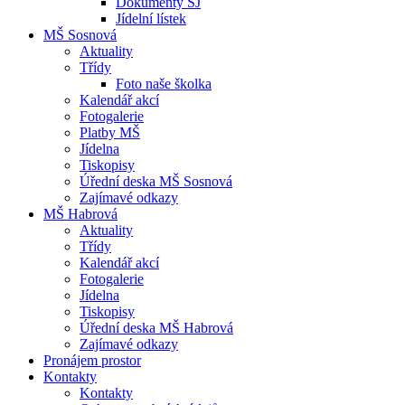
Dokumenty ŠJ
Jídelní lístek
MŠ Sosnová
Aktuality
Třídy
Foto naše školka
Kalendář akcí
Fotogalerie
Platby MŠ
Jídelna
Tiskopisy
Úřední deska MŠ Sosnová
Zajímavé odkazy
MŠ Habrová
Aktuality
Třídy
Kalendář akcí
Fotogalerie
Jídelna
Tiskopisy
Úřední deska MŠ Habrová
Zajímavé odkazy
Pronájem prostor
Kontakty
Kontakty