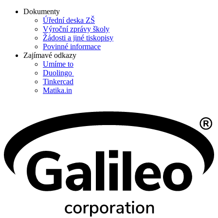
Dokumenty
Úřední deska ZŠ
Výroční zprávy školy
Žádosti a jiné tiskopisy
Povinné informace
Zajímavé odkazy
Umíme to
Duolingo
Tinkercad
Matika.in