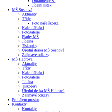
Dokumenty ŠJ
Jídelní lístek
MŠ Sosnová
Aktuality
Třídy
Foto naše školka
Kalendář akcí
Fotogalerie
Platby MŠ
Jídelna
Tiskopisy
Úřední deska MŠ Sosnová
Zajímavé odkazy
MŠ Habrová
Aktuality
Třídy
Kalendář akcí
Fotogalerie
Jídelna
Tiskopisy
Úřední deska MŠ Habrová
Zajímavé odkazy
Pronájem prostor
Kontakty
Kontakty