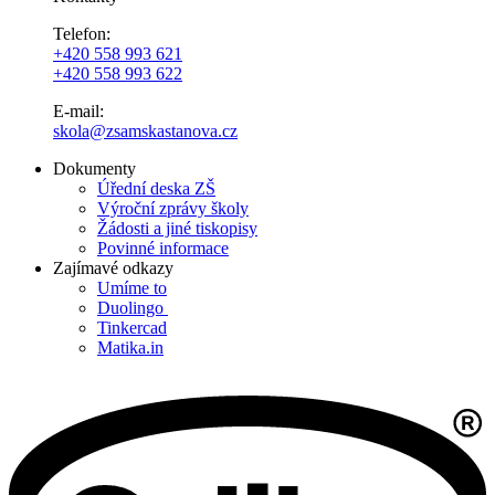
Telefon:
+420 558 993 621
+420 558 993 622
E-mail:
skola@zsamskastanova.cz
Dokumenty
Úřední deska ZŠ
Výroční zprávy školy
Žádosti a jiné tiskopisy
Povinné informace
Zajímavé odkazy
Umíme to
Duolingo
Tinkercad
Matika.in