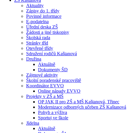
ZŠ Kaštanová
Aktuality
Zápisy do 1. třídy
Povinné informace
E-podatelna
Úřední deska ZŠ
Žádosti a jiné tiskopisy
Školská rada
Stránky tříd
Otevřené třídy
Sdružení rodičů Kaštanová
Družina
Aktuálně
Dokumenty ŠD
Zájmové aktivity
Školní poradenské pracoviště
Koordinátor EVVO
Online nápady EVVO
Projekty v ZŠ a MŠ
OP JAK II pro ZŠ a MŠ Kaštanová, Třinec
Modernizace odborných učeben ZŠ Kaštanová
Pohyb a výživa
Sportuj ve škole
Jídelna
Aktuálně